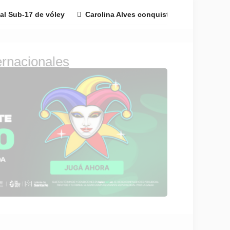
al Sub-17 de vóley
Carolina Alves conquistó el Pergamino Op
el deporte de Pergamino, la región y el mundo.
amino, Región e