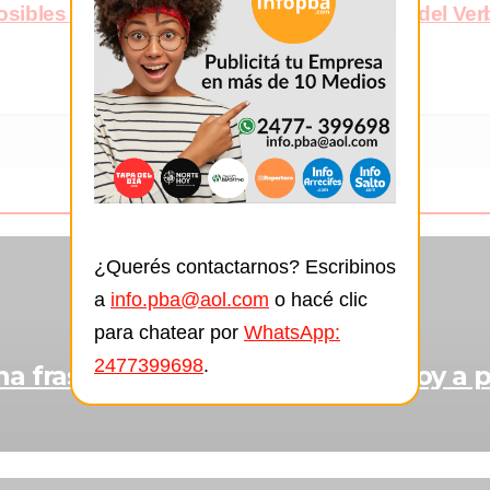
sibles rivales y cruces
Ya está el cuadro del Verb
¿Querés contactarnos? Escribinos
a
info.pba@aol.com
o hacé clic
para chatear por
WhatsApp:
2477399698
.
 frase que sacudió al fútbol: “Voy a p