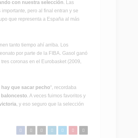
ando con nuestra selección
. Las
importante, pero al final entran y se
 grupo que representa a España al más
en tanto tiempo ahí arriba. Los
peonato por parte de la FIBA. Gasol ganó
 tres coronas en el Eurobasket (2009,
y hay que sacar pecho
“, recordaba
l baloncesto
. A veces fuimos favoritos y
victoria
, y eso seguro que la selección