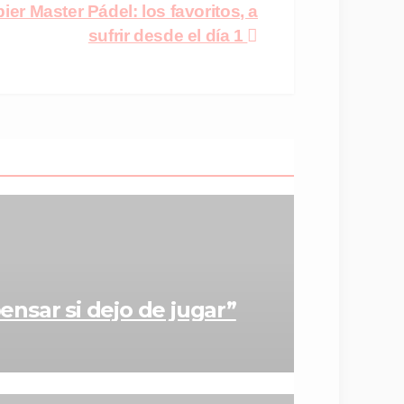
ier Master Pádel: los favoritos, a
sufrir desde el día 1
ensar si dejo de jugar”