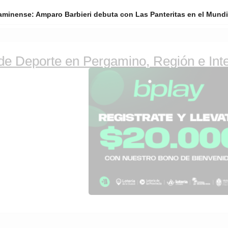
aminense: Amparo Barbieri debuta con Las Panteritas en el Mundi
t, automovilismo y más. DiarioDeportivo.com.ar cubre 
Noticias de Deporte en Perg
Grupo de Medios Infopba.com