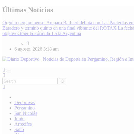
Skip
Últimas Noticias
to
content
Orgullo pergaminense: Amparo Barbieri debuta con Las Panteritas en
Baradero y terminó quinto en una final vibrante del ROTAX
La fecha
objetivo: traer la Fórmula 1 a la Argentina
6 agosto, 2026
3:18 am
Diario Deportivo | Noticias de Deporte en Pergamino, Región e Inter
Enterate de lo último en fútbol, básquet, automovilismo y más. Diari
Deportivas
Pergamino
San Nicolás
Junín
Arrecifes
Salto