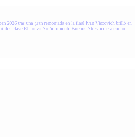
en 2026 tras una gran remontada en la final
Iván Viscovich brilló en
rtidos clave
El nuevo Autódromo de Buenos Aires acelera con un
 Noticias, resultados y análisis 24/7. Grupo de Medios Infopba.com