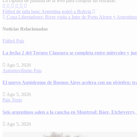
La captura de pantalla de la web para comprar las entradas.
Navegación
Fútbol de talla baja: Argentina goleó a Bolivia
Copa Libertadores: River visita a Inter de Porto Alegre y Argentin
de
entradas
Noticias Relacionadas
Fútbol
Pais
La fecha 2 del Torneo Clausura se completa entre miércoles y juev
Ago 5, 2026
Automovilismo
Pais
El nuevo Autódromo de Buenos Aires acelera con un objetivo: tra
Ago 5, 2026
Pais
Tenis
Seis argentinos salen a la cancha en Montreal: Báez, Etcheverry
Ago 5, 2026