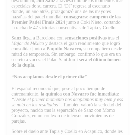
descomunal,
Jon Sanz
atraviesa uno de los momentos más
especiales de su carrera. El ‘DJ’ regresa al escenario
donde, un año atrás, protagonizó una de las mayores
hazañas del pádel mundial:
consagrarse campeón de las
Premier Padel Finals 2024
junto a Coki Nieto, cortando
la racha de 47 victorias consecutivas de Tapia y Coello.
Sanz
llega a Barcelona con
sensaciones positivas
tras el
Major de México
y destaca el gran rendimiento que logró
consolidar junto a
Paquito Navarro,
su compañero desde
mitad de temporada. Sin embargo, confirmó lo que era un
secreto a voces: el Palau Sant Jordi
será el último torneo
de la dupla
.
“Nos acoplamos desde el primer día”
El español reconoció que, pese al poco tiempo de
entrenamiento,
la química con Navarro fue inmediata
:
“Desde el primer momento nos acoplamos muy bien y eso
se notó en los resultados”
. También valoró la seriedad del
proyecto, nacido tras la separación de Sanz con Momo
González, en un contexto de intensos movimientos de
parejas.
Sobre el duelo ante Tapia y Coello en Acapulco, donde les