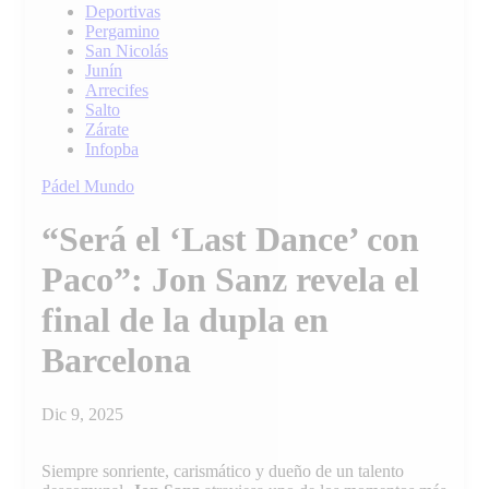
Noticias de Deporte
Deportivas
Pergamino
San Nicolás
en Pergamino, Región
Junín
Arrecifes
Salto
e Internacionales
Zárate
Infopba
Pádel
Mundo
“Será el ‘Last Dance’ con
Paco”: Jon Sanz revela el
final de la dupla en
Barcelona
Dic 9, 2025
Siempre sonriente, carismático y dueño de un talento