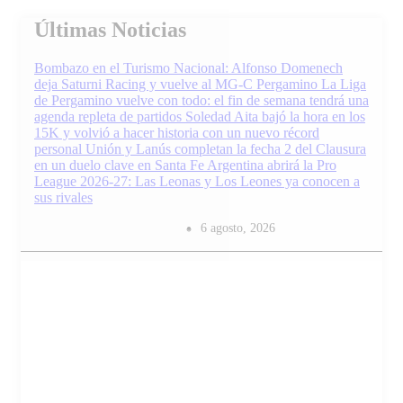
Skip
Últimas Noticias
to
content
Bombazo en el Turismo Nacional: Alfonso Domenech
deja Saturni Racing y vuelve al MG-C Pergamino
La Liga
de Pergamino vuelve con todo: el fin de semana tendrá una
agenda repleta de partidos
Soledad Aita bajó la hora en los
15K y volvió a hacer historia con un nuevo récord
personal
Unión y Lanús completan la fecha 2 del Clausura
en un duelo clave en Santa Fe
Argentina abrirá la Pro
League 2026-27: Las Leonas y Los Leones ya conocen a
sus rivales
6 agosto, 2026