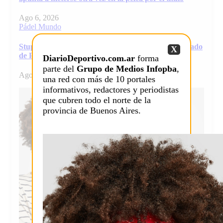
Ago 6, 2026
Pádel
Mundo
Stupaczuk y Yanguas se separan y sacuden el mercado
X
de Premier Padel
DiarioDeportivo.com.ar
forma
parte del
Grupo de Medios Infopba
,
Ago 6, 2026
una red con más de 10 portales
informativos, redactores y periodistas
que cubren todo el norte de la
provincia de Buenos Aires.