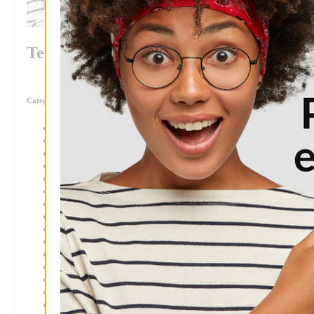
Tendencia
Categorias
Ascenso
Atletismo
Automovilismo
Básquet
Boxeo
Douglas
Fútbol
Fútbol local
Liga infantil de fútbol
Natación
Pádel
Patín
Rugby
MMA
Voley