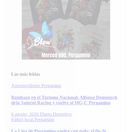
Las más leidas
Automovilismo
Pergamino
Bombazo en el Turismo Nacional: Alfonso Domenech
deja Saturni Racing y vuelve al MG-C Pergamino
6 agosto, 2026
Diario Deportivo
Fútbol local
Pergamino
La Liga de Pergamino vuelve con todo: el fin de