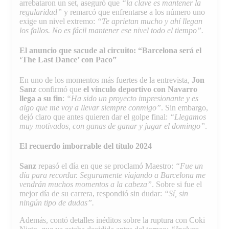
arrebataron un set, aseguró que
“la clave es mantener la
regularidad”
y remarcó que enfrentarse a los número uno
exige un nivel extremo:
“Te aprietan mucho y ahí llegan
los fallos. No es fácil mantener ese nivel todo el tiempo”.
El anuncio que sacude al circuito: “Barcelona será el
‘The Last Dance’ con Paco”
En uno de los momentos más fuertes de la entrevista,
Jon
Sanz
confirmó que
el vínculo deportivo con Navarro
llega a su fin
:
“Ha sido un proyecto impresionante y es
algo que me voy a llevar siempre conmigo”
. Sin embargo,
dejó claro que antes quieren dar el golpe final:
“Llegamos
muy motivados, con ganas de ganar y jugar el domingo”
.
El recuerdo imborrable del título 2024
Sanz
repasó el día en que se proclamó Maestro:
“Fue un
día para recordar. Seguramente viajando a Barcelona me
vendrán muchos momentos a la cabeza”
. Sobre si fue el
mejor día de su carrera, respondió sin dudar:
“Sí, sin
ningún tipo de dudas”.
Además, contó detalles inéditos sobre la ruptura con Coki