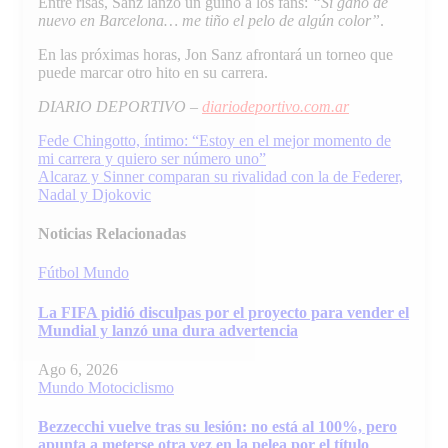
Entre risas, Sanz lanzó un guiño a los fans:
“Si gano de
nuevo en Barcelona… me tiño el pelo de algún color”
.
En las próximas horas, Jon Sanz afrontará un torneo que
puede marcar otro hito en su carrera.
DIARIO DEPORTIVO –
diariodeportivo.com.ar
Navegación
Fede Chingotto, íntimo: “Estoy en el mejor momento de
mi carrera y quiero ser número uno”
de
Alcaraz y Sinner comparan su rivalidad con la de Federer,
entradas
Nadal y Djokovic
Noticias Relacionadas
Fútbol
Mundo
La FIFA pidió disculpas por el proyecto para vender el
Mundial y lanzó una dura advertencia
Ago 6, 2026
Mundo
Motociclismo
Bezzecchi vuelve tras su lesión: no está al 100%, pero
apunta a meterse otra vez en la pelea por el título