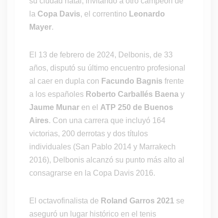
su ciudad natal, invitando a otro campeón de
la
Copa Davis
, el correntino
Leonardo
Mayer
.
El 13 de febrero de 2024, Delbonis, de 33
años, disputó su último encuentro profesional
al caer en dupla con
Facundo Bagnis
frente
a los españoles
Roberto Carballés Baena
y
Jaume Munar
en el
ATP 250 de Buenos
Aires
. Con una carrera que incluyó 164
victorias, 200 derrotas y dos títulos
individuales (San Pablo 2014 y Marrakech
2016), Delbonis alcanzó su punto más alto al
consagrarse en la Copa Davis 2016.
El octavofinalista de
Roland Garros 2021
se
aseguró un lugar histórico en el tenis