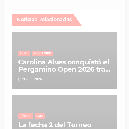
Noticias Relacionadas
TENIS
PERGAMINO
Carolina Alves conquistó el
Pergamino Open 2026 tras
una gran remontada en la
AGO 5, 2026
final
FÚTBOL
PAIS
La fecha 2 del Torneo