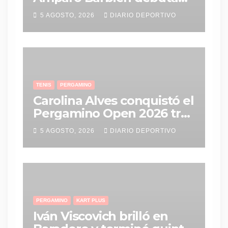
con Las Panteritas en el
5 AGOSTO, 2026
DIARIO DEPORTIVO
Mundial Sub-17 de vóley
TENIS
PERGAMINO
Carolina Alves conquistó el
Pergamino Open 2026 tras
una gran remontada en la
5 AGOSTO, 2026
DIARIO DEPORTIVO
final
PERGAMINO
KART PLUS
Iván Viscovich brilló en