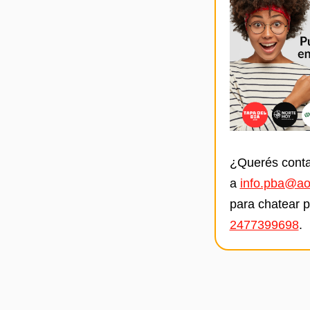
¿Querés conta
a
info.pba@ao
para chatear 
2477399698
.