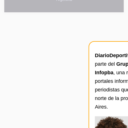
DiarioDeport
parte del
Grup
Infopba
, una 
portales infor
periodistas qu
norte de la pr
Aires.