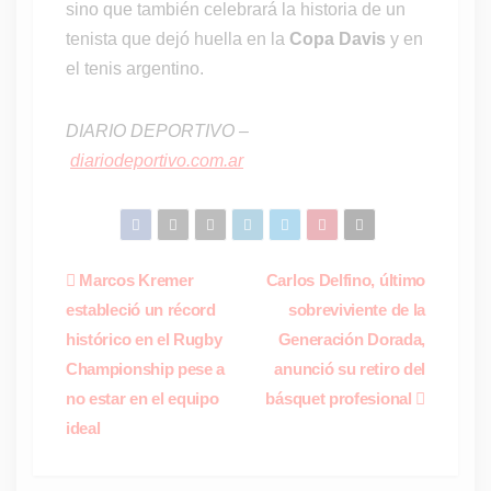
sino que también celebrará la historia de un
tenista que dejó huella en la
Copa Davis
y en
el tenis argentino.
DIARIO DEPORTIVO –
diariodeportivo.com.ar
Navegación
Marcos Kremer
Carlos Delfino, último
estableció un récord
sobreviviente de la
de
histórico en el Rugby
Generación Dorada,
entradas
Championship pese a
anunció su retiro del
no estar en el equipo
básquet profesional
ideal