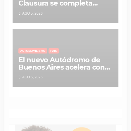
Clausura se completa
entre miércoles y jueves
AGO 5, 2026
con tres partidos clave
AUTOMOVILISMO
PAIS
El nuevo Autódromo de
Buenos Aires acelera con
un objetivo: traer la
AGO 5, 2026
Fórmula 1 a la Argentina