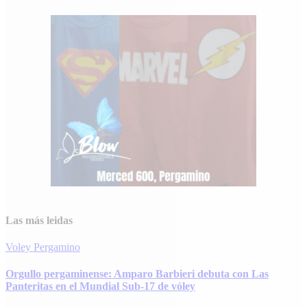
Las más leidas
Voley
Pergamino
Orgullo pergaminense: Amparo Barbieri debuta con Las
Panteritas en el Mundial Sub-17 de vóley