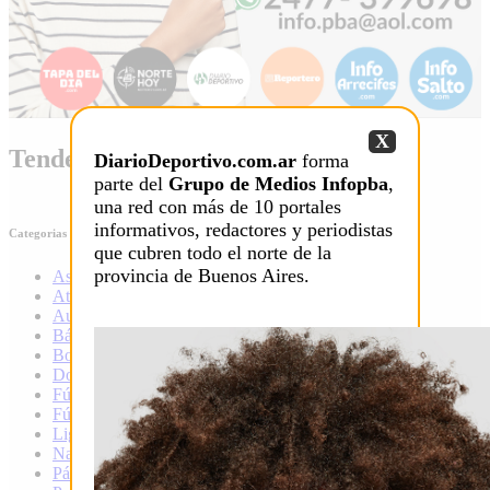
X
Tendencia
DiarioDeportivo.com.ar
forma
parte del
Grupo de Medios Infopba
,
una red con más de 10 portales
informativos, redactores y periodistas
Categorias
que cubren todo el norte de la
provincia de Buenos Aires.
Ascenso
Atletismo
Automovilismo
Básquet
Boxeo
Douglas
Fútbol
Fútbol local
Liga infantil de fútbol
Natación
Pádel