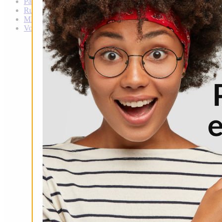
Patín
Rugby
MMA
Voley