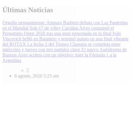
Skip
Últimas Noticias
to
content
Orgullo pergaminense: Amparo Barbieri debuta con Las Panteritas
en el Mundial Sub-17 de vóley
Carolina Alves conquistó el
Pergamino Open 2026 tras una gran remontada en la final
Iván
Viscovich brilló en Baradero y terminó quinto en una final vibrante
del ROTAX
La fecha 2 del Torneo Clausura se completa entre
miércoles y jueves con tres partidos clave
El nuevo Autódromo de
Buenos Aires acelera con un objetivo: traer la Fórmula 1 a la
Argentina
6 agosto, 2026
5:23 am