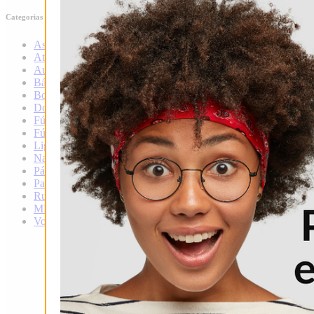
Categorias
Ascenso
Atletismo
Automovilismo
Básquet
Boxeo
Douglas
Fútbol
Fútbol local
Liga infantil de fútbol
Natación
Pádel
Patín
Rugby
MMA
Voley