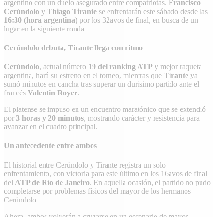
argentino con un duelo asegurado entre compatriotas.
Francisco
Cerúndolo
y
Thiago Tirante
se enfrentarán este sábado desde las
16:30 (hora argentina)
por los 32avos de final, en busca de un
lugar en la siguiente ronda.
Cerúndolo debuta, Tirante llega con ritmo
Cerúndolo
, actual número
19 del ranking ATP
y mejor raqueta
argentina, hará su estreno en el torneo, mientras que
Tirante
ya
sumó minutos en cancha tras superar un durísimo partido ante el
francés
Valentin Royer
.
El platense se impuso en un encuentro maratónico que se extendió
por
3 horas y 20 minutos
, mostrando carácter y resistencia para
avanzar en el cuadro principal.
Un antecedente entre ambos
El historial entre Cerúndolo y Tirante registra un solo
enfrentamiento, con victoria para este último en los 16avos de final
del
ATP de Río de Janeiro
. En aquella ocasión, el partido no pudo
completarse por problemas físicos del mayor de los hermanos
Cerúndolo.
Ahora, ambos volverán a cruzarse en un escenario de mayor