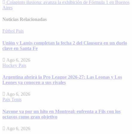
de
Colapinto ilusiona: avanza la exhibición de Fórmula 1 en Buenos
entradas
Aires
Noticias Relacionadas
Fútbol
Pais
Unión y Lanús completan la fecha 2 del Clausura en un duelo
clave en Santa Fe
Ago 6, 2026
Hockey
Pais
Argentina abrirá la Pro League 2026-27: Las Leonas y Los
Leones ya conocen a sus rivales
Ago 6, 2026
Pais
Tenis
Navone va por un hito en Montreal: enfrenta a Fils con los
octavos como gran objetivo
Ago 6, 2026