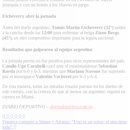
jerarquía y con un boleto a los 16avos en juego.
Etcheverry abre la jornada
Antes del duelo argentino,
Tomás Martín Etcheverry (32°)
saldrá
a la cancha desde las
12:00
para enfrentar al belga
Zizou Bergs
(45°)
, en otro compromiso importante para la legión nacional.
Resultados que golpearon al equipo argentino
La jornada previa no fue positiva para otros representantes del país.
Camilo Ugo Carabelli
cayó ante el estadounidense
Sebastian
Korda
por 6-0 y 6-3, mientras que
Mariano Navone
fue superado
por el monegasco
Valentin Vacherot
por 6-3 y 6-4.
De esta manera, todas las miradas estarán puestas en los duelos de
este viernes, con la certeza de que al menos un argentino seguirá en
carrera en Miami.
DIARIO DEPORTIVO –
diariodeportivo.com.ar
Navegación
Fonseca comparó a Sinner y Alcaraz: “Uno es un robot, el otro tiene
todo”