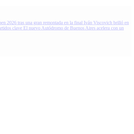
en 2026 tras una gran remontada en la final
Iván Viscovich brilló en
rtidos clave
El nuevo Autódromo de Buenos Aires acelera con un
 Noticias, resultados y análisis 24/7. Grupo de Medios Infopba.com