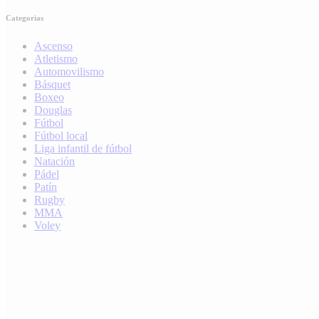
Categorias
Ascenso
Atletismo
Automovilismo
Básquet
Boxeo
Douglas
Fútbol
Fútbol local
Liga infantil de fútbol
Natación
Pádel
Patín
Rugby
MMA
Voley