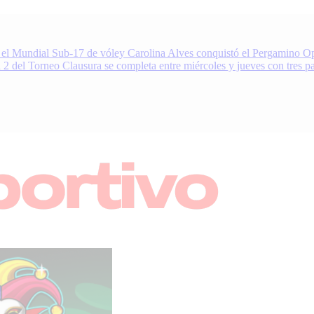
 el Mundial Sub-17 de vóley
Carolina Alves conquistó el Pergamino Op
 2 del Torneo Clausura se completa entre miércoles y jueves con tres pa
nacionales
oDeportivo.com.ar cubre el deporte de Pergamino, la región y el mundo.