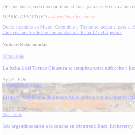
De concretarse, sería una oportunidad única para ver de cerca a uno d
DIARIO DEPORTIVO –
diariodeportivo.com.ar
Navegación
Duelo argentino en Miami: Cerúndolo y Tirante se juegan el pase a 1
Cinco encuentros le dan continuidad a la fecha 12 del Apertura
de
entradas
Noticias Relacionadas
Fútbol
Pais
La fecha 2 del Torneo Clausura se completa entre miércoles y juev
Ago 5, 2026
Automovilismo
Pais
El nuevo Autódromo de Buenos Aires acelera con un objetivo: tra
Ago 5, 2026
Pais
Tenis
Seis argentinos salen a la cancha en Montreal: Báez, Etcheverry