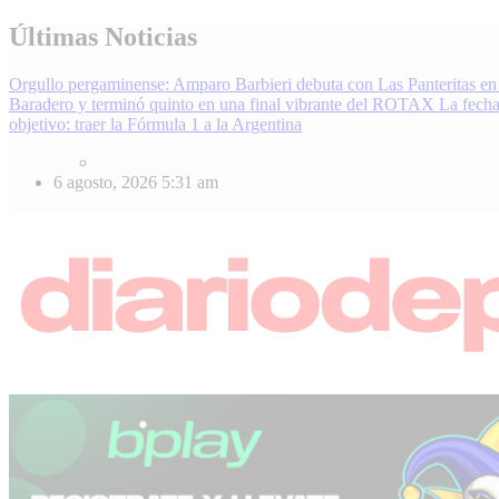
Skip
Últimas Noticias
to
content
Orgullo pergaminense: Amparo Barbieri debuta con Las Panteritas en
Baradero y terminó quinto en una final vibrante del ROTAX
La fecha
objetivo: traer la Fórmula 1 a la Argentina
6 agosto, 2026
5:31 am
Diario Deportivo | Noticias de Deporte en Pergamino, Región e Inter
Enterate de lo último en fútbol, básquet, automovilismo y más. Diari