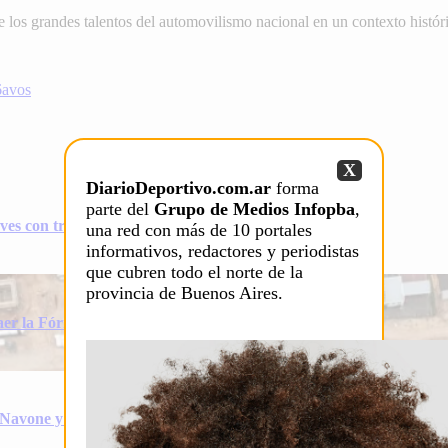
e los grandes talentos del automovilismo nacional en un contexto histór
6avos
X
DiarioDeportivo.com.ar
forma
parte del
Grupo de Medios Infopba
,
es con tres partidos clave
una red con más de 10 portales
informativos, redactores y periodistas
que cubren todo el norte de la
provincia de Buenos Aires.
er la Fórmula 1 a la Argentina
, Navone y los Cerúndolo buscan los octavos