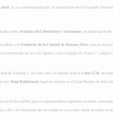
abril
, en un contexto particular: la cancelación de los Grandes Premios
bicado sobre
Avenida del Libertador y Sarmiento
, en pleno barrio de
l piloto y el
Gobierno de la Ciudad de Buenos Aires
, que ya recono
mos terminando de ver con Alpine y con el equipo de Franco”
, señaló 
ctual de Fórmula 1. En este caso, el elegido sería el
Lotus E20
, un mod
 el que
Kimi Räikkönen
logró la victoria en el Gran Premio de Abu Dab
ría un hecho inédito para el automovilismo argentino reciente, acercan
a a día y el entusiasmo de los fanáticos ya se hace sentir en redes socia