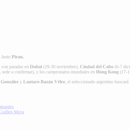
 Justo
Piran.
, con paradas en
Dubai
(29-30 noviembre),
Ciudad del Cabo
(6-7 dic
 sede a confirmar), y los campeonatos mundiales en
Hong Kong
(17-19
 González
y
Lautaro Bazán Vélez
, el seleccionado argentino buscará
minantes
e Guillen Meza