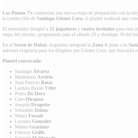
Los Pumas 7’s
comienzan una nueva etapa de preparación con la mir
la conducción de
Santiago Gómez Cora
, el plantel realizará una co
El entrenador designó a
22 jugadores
y
cuatro invitados
para esta e
etapa del circuito, programada para el sábado 29 y domingo 30 del m
En el
Seven de Dubai
, Argentina integrará la
Zona A
junto con
Sudá
máxima exigencia para los dirigidos por Gómez Cora, que buscarán com
Plantel convocado:
Santiago
Álvarez
Martiniano
Arrieta
Juan Patricio
Batac
Lautaro Bazán
Vélez
Pedro
De Haro
Gino
Dicapua
Joaquín
Dragotto
Sebastián
Dubuc
Mateo
Fossati
Luciano
González
Matteo
Graziano
Fabricio
Griffo
Valentín
Maldonado