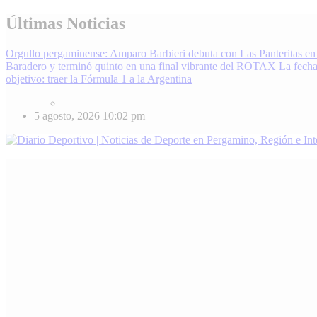
Skip
Últimas Noticias
to
content
Orgullo pergaminense: Amparo Barbieri debuta con Las Panteritas en
Baradero y terminó quinto en una final vibrante del ROTAX
La fecha
objetivo: traer la Fórmula 1 a la Argentina
5 agosto, 2026
10:02 pm
Diario Deportivo | Noticias de Deporte en Pergamino, Región e Inter
Enterate de lo último en fútbol, básquet, automovilismo y más. Diari