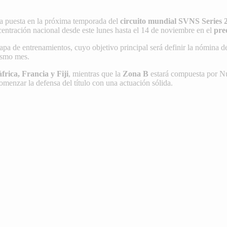
a puesta en la próxima temporada del
circuito mundial SVNS Series 
ncentración nacional desde este lunes hasta el 14 de noviembre en el
pre
tapa de entrenamientos, cuyo objetivo principal será definir la nómina d
ismo mes.
frica, Francia y Fiji
, mientras que la
Zona B
estará compuesta por Nu
enzar la defensa del título con una actuación sólida.