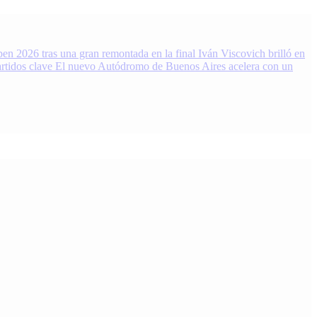
en 2026 tras una gran remontada en la final
Iván Viscovich brilló en
rtidos clave
El nuevo Autódromo de Buenos Aires acelera con un
 Noticias, resultados y análisis 24/7. Grupo de Medios Infopba.com