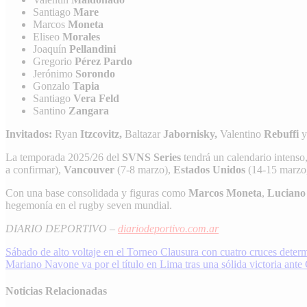
Santiago
Mare
Marcos
Moneta
Eliseo
Morales
Joaquín
Pellandini
Gregorio
Pérez Pardo
Jerónimo
Sorondo
Gonzalo
Tapia
Santiago
Vera Feld
Santino
Zangara
Invitados:
Ryan
Itzcovitz,
Baltazar
Jabornisky,
Valentino
Rebuffi
y
La temporada 2025/26 del
SVNS Series
tendrá un calendario intenso
a confirmar),
Vancouver
(7-8 marzo),
Estados Unidos
(14-15 marzo,
Con una base consolidada y figuras como
Marcos Moneta
,
Luciano
hegemonía en el rugby seven mundial.
DIARIO DEPORTIVO –
diariodeportivo.com.ar
Navegación
Sábado de alto voltaje en el Torneo Clausura con cuatro cruces deter
Mariano Navone va por el título en Lima tras una sólida victoria ant
de
entradas
Noticias Relacionadas