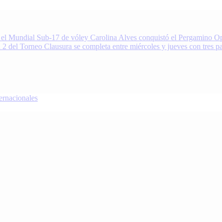
 el Mundial Sub-17 de vóley
Carolina Alves conquistó el Pergamino Op
 2 del Torneo Clausura se completa entre miércoles y jueves con tres pa
nacionales
oDeportivo.com.ar cubre el deporte de Pergamino, la región y el mundo.