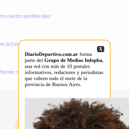
es con tres partidos clave
er la Fórmula 1 a la Argentina
X
DiarioDeportivo.com.ar
forma
parte del
Grupo de Medios Infopba
,
una red con más de 10 portales
, Navone y los Cerúndolo buscan los octavos
informativos, redactores y periodistas
que cubren todo el norte de la
provincia de Buenos Aires.