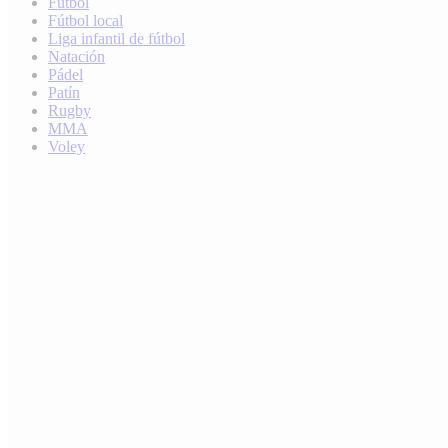
Fútbol
Fútbol local
Liga infantil de fútbol
Natación
Pádel
Patín
Rugby
MMA
Voley