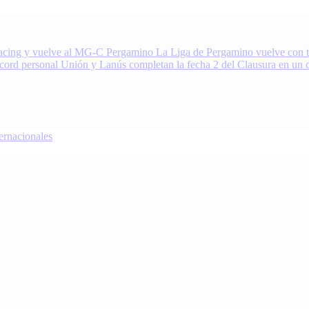
acing y vuelve al MG-C Pergamino
La Liga de Pergamino vuelve con to
écord personal
Unión y Lanús completan la fecha 2 del Clausura en un 
nacionales
oDeportivo.com.ar cubre el deporte de Pergamino, la región y el mundo.