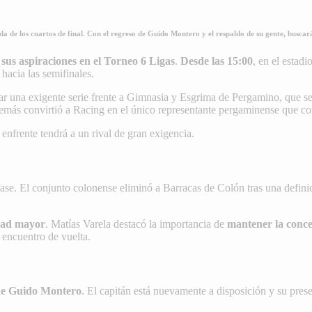
 de los cuartos de final. Con el regreso de Guido Montero y el respaldo de su gente, buscará 
sus aspiraciones en el Torneo 6 Ligas
.
Desde las 15:00
, en el estad
 hacia las semifinales.
rar una exigente serie frente a Gimnasia y Esgrima de Pergamino, que s
además convirtió a Racing en el único representante pergaminense que con
 enfrente tendrá a un rival de gran exigencia.
ase. El conjunto colonense eliminó a Barracas de Colón tras una definic
ltad mayor
. Matías Varela destacó la importancia de
mantener la conce
 encuentro de vuelta.
de Guido Montero
. El capitán está nuevamente a disposición y su prese