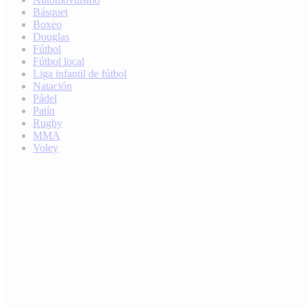
Básquet
Boxeo
Douglas
Fútbol
Fútbol local
Liga infantil de fútbol
Natación
Pádel
Patín
Rugby
MMA
Voley