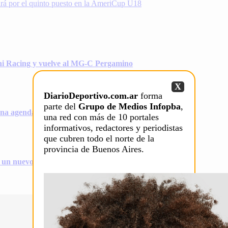
ará por el quinto puesto en la AmeriCup U18
ni Racing y vuelve al MG-C Pergamino
X
DiarioDeportivo.com.ar
forma
parte del
Grupo de Medios Infopba
,
na agenda repleta de partidos
una red con más de 10 portales
informativos, redactores y periodistas
que cubren todo el norte de la
provincia de Buenos Aires.
on un nuevo récord personal