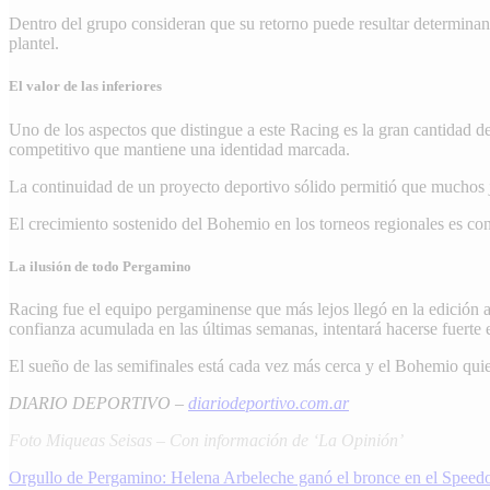
Dentro del grupo consideran que su retorno puede resultar determinante
plantel.
El valor de las inferiores
Uno de los aspectos que distingue a este Racing es la gran cantidad de
competitivo que mantiene una identidad marcada.
La continuidad de un proyecto deportivo sólido permitió que muchos ju
El crecimiento sostenido del Bohemio en los torneos regionales es con
La ilusión de todo Pergamino
Racing fue el equipo pergaminense que más lejos llegó en la edición a
confianza acumulada en las últimas semanas, intentará hacerse fuerte 
El sueño de las semifinales está cada vez más cerca y el Bohemio qui
DIARIO DEPORTIVO –
diariodeportivo.com.ar
Foto Miqueas Seisas – Con información de ‘La Opinión’
Navegación
Orgullo de Pergamino: Helena Arbeleche ganó el bronce en el Speed