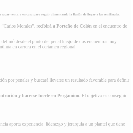
sacar ventaja en casa para seguir alimentando la ilusión de llegar a las semifinales.
io “Carlos Morales”, r
ecibirá a Porteño de Colón
en el encuentro de
e definió desde el punto del penal luego de dos encuentros muy
tinúa en carrera en el certamen regional.
ión por penales y buscará llevarse un resultado favorable para definir
ntración y hacerse fuerte en Pergamino
. El objetivo es conseguir
ncia aporta experiencia, liderazgo y jerarquía a un plantel que tiene