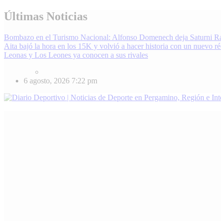
Skip
Últimas Noticias
to
content
Bombazo en el Turismo Nacional: Alfonso Domenech deja Saturni R
Aita bajó la hora en los 15K y volvió a hacer historia con un nuevo r
Leonas y Los Leones ya conocen a sus rivales
6 agosto, 2026
7:22 pm
Diario Deportivo | Noticias de Deporte en Pergamino, Región e Inter
Enterate de lo último en fútbol, básquet, automovilismo y más. Diari