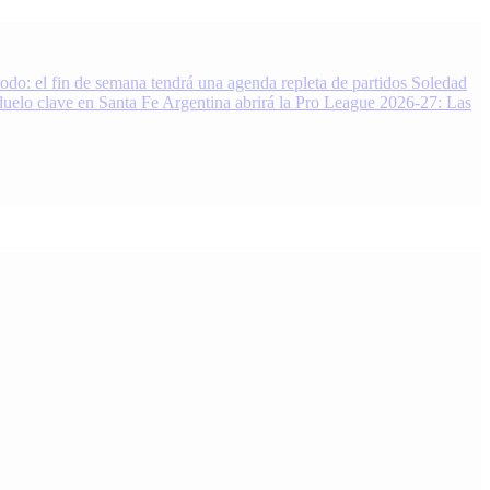
do: el fin de semana tendrá una agenda repleta de partidos
Soledad
duelo clave en Santa Fe
Argentina abrirá la Pro League 2026-27: Las
 Noticias, resultados y análisis 24/7. Grupo de Medios Infopba.com