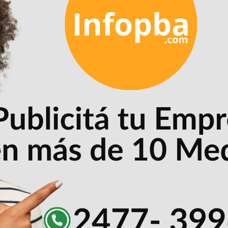
s
(dentro de su zona), en partidos de ida y vuelta.
1ro) al CUARTO (4to) de las zonas integradas por nueve