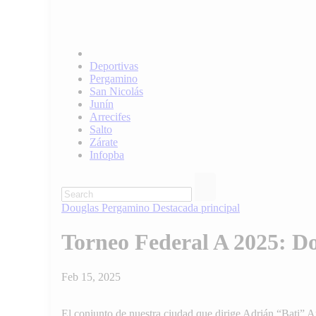
Deportivas
Pergamino
San Nicolás
Junín
Arrecifes
Salto
Zárate
Infopba
Douglas
Pergamino
Destacada principal
Torneo Federal A 2025: Dou
Feb 15, 2025
El conjunto de nuestra ciudad que dirige Adrián “Bati” A