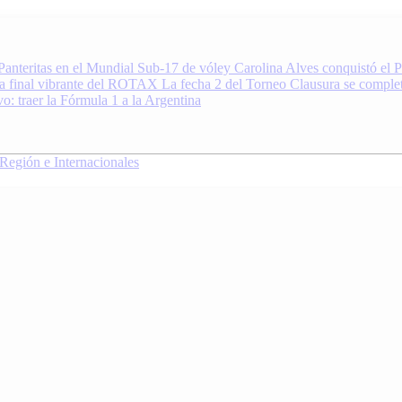
anteritas en el Mundial Sub-17 de vóley
Carolina Alves conquistó el 
na final vibrante del ROTAX
La fecha 2 del Torneo Clausura se completa
: traer la Fórmula 1 a la Argentina
y más. DiarioDeportivo.com.ar cubre el deporte de Pergamino, la región
 Noticias de Deporte en 