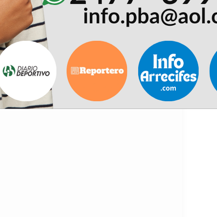
 1° a la 4° posición de la Zona 2.-
 1° a la 4° posición de la Zona 4.-
(dentro de su zona), en partidos de ida solamente,
ada zona (Total: 8 clubes).