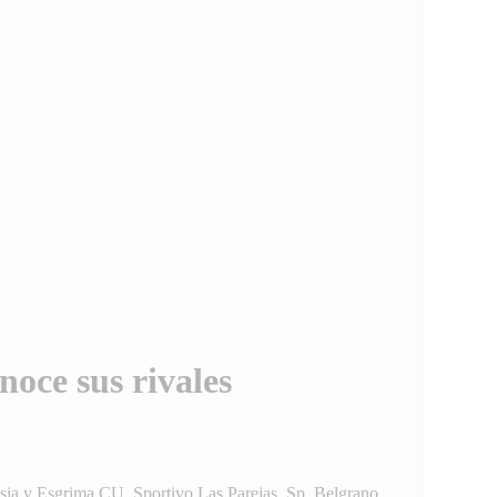
noce sus rivales
nasia y Esgrima CU, Sportivo Las Parejas, Sp. Belgrano,