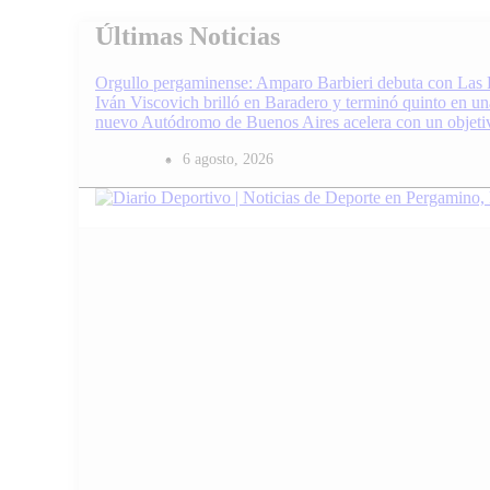
Skip
Últimas Noticias
to
content
Orgullo pergaminense: Amparo Barbieri debuta con Las P
Iván Viscovich brilló en Baradero y terminó quinto en u
nuevo Autódromo de Buenos Aires acelera con un objetivo
6 agosto, 2026
Enterate de lo último en fútbol, básquet, automovilismo 
Infopba.com
Diario Deportivo |
Internacionales