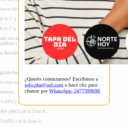
nueve (9) clubes cada una (“A” y “B”).-
e la 1° a la 5° posición de la Zona 1 y por los clubes clasificados de la
e la 1° a la 5° posición de la Zona 3 y por los clubes clasificados de la
cada una de las zonas, las cuales jugarán todos contra todos
a una rueda
 Clasifican a la Tercera Fase del PRIMERO (1ro) y al CUARTO (4to) de c
se Revalida (Total: 10 clubes).
egunda Fase.
¿Querés contactarnos? Escribinos a
en casa sede.
info.pba@aol.com
o hacé clic para
chatear por
WhatsApp: 2477399698
.
e manera:
 (4TO.) de la Zona B.
RO (3RO.) de la Zona B.
 (4TO.) de la Zona A.