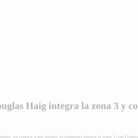
glas Haig integra la zona 3 y co
randa, ya conoce a sus rivales, el rojinegro integra la zona 3 con Gim