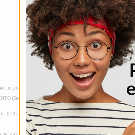
cada una de las zonas, las cuales jugarán todos contra todos
a dos rueda
NTO (5to) de las zonas integradas por diez equipos y del PRIMERO (
otal: 20 clubes).
s de la Primera Fase.