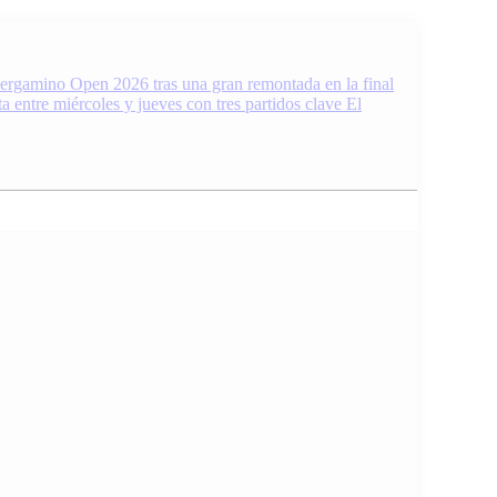
Pergamino Open 2026 tras una gran remontada en la final
 entre miércoles y jueves con tres partidos clave
El
 y el mundo. Noticias, resultados y análisis 24/7. Grupo de Medios
Pergamino, Región e