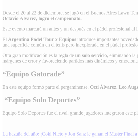
Desde el 20 al 22 de diciembre, se jugó en el Buenos Aires Lawn Ten
Octavio Álvarez, logró el campeonato.
Este evento marcará un antes y un después en el pádel profesional al
El
Argentina Pádel Tour x Equipos
introduce importantes novedades
una superficie común en el tenis pero inexplorada en el pádel profesio
Otra gran modificación es la regla de
un solo servicio
, eliminando la
márgenes de error y favoreciendo partidos más dinámicos y emociona
“Equipo Gatorade”
En este equipo formó parte el pergaminense,
Octi Álvarez,
Leo Augs
“Equipo Solo Deportes”
Equipo Solo Deportes fue el rival, grande jugadores integraron este pl
Navegación
La hazaña del año: ¡Coki Nieto y Jon Sanz le ganan el Master Final a