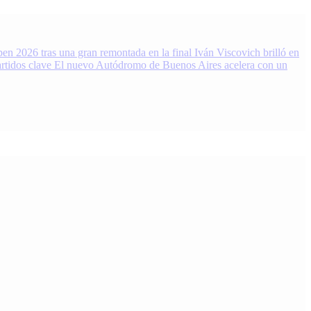
en 2026 tras una gran remontada en la final
Iván Viscovich brilló en
rtidos clave
El nuevo Autódromo de Buenos Aires acelera con un
 Noticias, resultados y análisis 24/7. Grupo de Medios Infopba.com