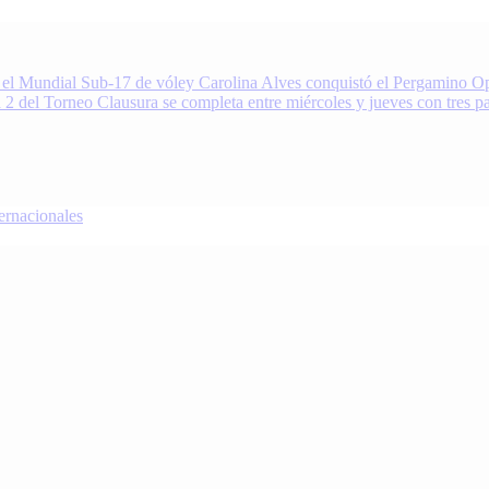
 el Mundial Sub-17 de vóley
Carolina Alves conquistó el Pergamino Op
 2 del Torneo Clausura se completa entre miércoles y jueves con tres pa
nacionales
oDeportivo.com.ar cubre el deporte de Pergamino, la región y el mundo.