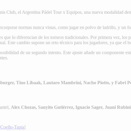
nis Club, el Argentina Pádel Tour x Equipos, una nueva modalidad den
 incorporar normas nunca vistas, como jugar en polvo de ladrillo, y un
 que lo diferencian de los torneos tradicionales. Por primera vez, los p
nal. Este cambio supone un reto técnico para los jugadores, ya que el bo
 posibilidad de un segundo intento. Este ajuste añade un componente est
ntes.
burger, Tino Libaak, Lautaro Mambrini, Nacho Piotto, y Fabri Pe
antel,
Alex Chozas, Sanyito Gutiérrez, Ignacio Sager, Juani Rubini
 Coello-Tapia!