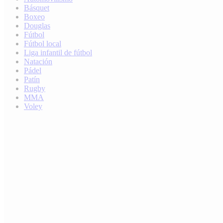
Básquet
Boxeo
Douglas
Fútbol
Fútbol local
Liga infantil de fútbol
Natación
Pádel
Patín
Rugby
MMA
Voley