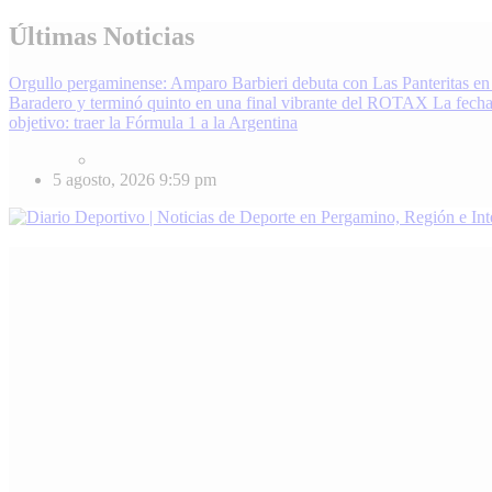
Skip
Últimas Noticias
to
content
Orgullo pergaminense: Amparo Barbieri debuta con Las Panteritas en
Baradero y terminó quinto en una final vibrante del ROTAX
La fecha
objetivo: traer la Fórmula 1 a la Argentina
5 agosto, 2026
9:59 pm
Diario Deportivo | Noticias de Deporte en Pergamino, Región e Inter
Enterate de lo último en fútbol, básquet, automovilismo y más. Diari