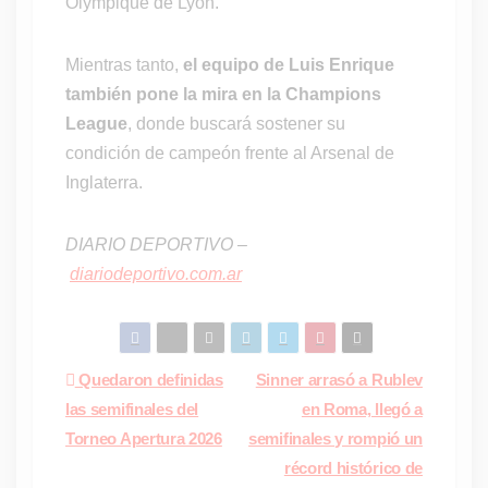
Olympique de Lyon.
Mientras tanto,
el equipo de Luis Enrique
también pone la mira en la Champions
League
, donde buscará sostener su
condición de campeón frente al Arsenal de
Inglaterra.
DIARIO DEPORTIVO –
diariodeportivo.com.ar
Navegación
Quedaron definidas
Sinner arrasó a Rublev
las semifinales del
en Roma, llegó a
de
Torneo Apertura 2026
semifinales y rompió un
entradas
récord histórico de