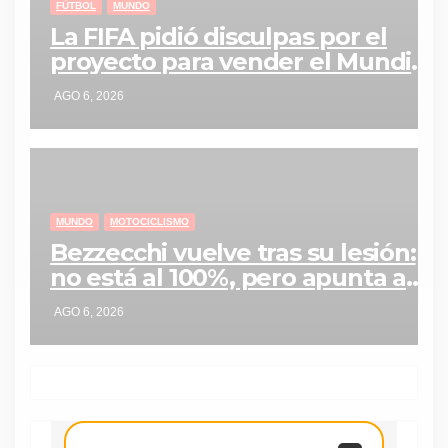
FÚTBOL
MUNDO
La FIFA pidió disculpas por el
proyecto para vender el Mundial
y lanzó una dura advertencia
AGO 6, 2026
MUNDO
MOTOCICLISMO
Bezzecchi vuelve tras su lesión:
no está al 100%, pero apunta a
meterse otra vez en la pelea por
AGO 6, 2026
el título