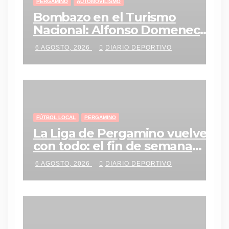
PERGAMINO
AUTOMOVILISMO
Bombazo en el Turismo
Nacional: Alfonso Domenech
deja Saturni Racing y vuelve al
6 AGOSTO, 2026
DIARIO DEPORTIVO
MG-C Pergamino
FÚTBOL LOCAL
PERGAMINO
La Liga de Pergamino vuelve
con todo: el fin de semana
tendrá una agenda repleta de
6 AGOSTO, 2026
DIARIO DEPORTIVO
partidos