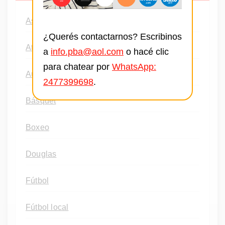
Ascenso
¿Querés contactarnos? Escribinos
Atletismo
a
info.pba@aol.com
o hacé clic
para chatear por
WhatsApp:
Automovilismo
2477399698
.
Básquet
Boxeo
Douglas
Fútbol
Fútbol local