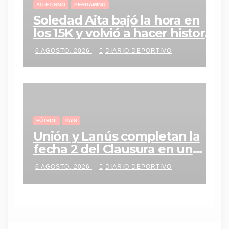
ATLETISMO
PERGAMINO
Soledad Aita bajó la hora en
los 15K y volvió a hacer historia
con un nuevo récord personal
6 AGOSTO, 2026
DIARIO DEPORTIVO
FÚTBOL
PAIS
Unión y Lanús completan la
fecha 2 del Clausura en un
duelo clave en Santa Fe
6 AGOSTO, 2026
DIARIO DEPORTIVO