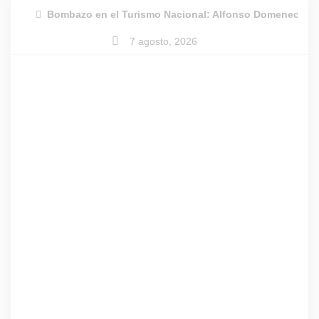
Skip
Bombazo en el Turismo Nacional: Alfonso Domenech dej
to
7 agosto, 2026
content