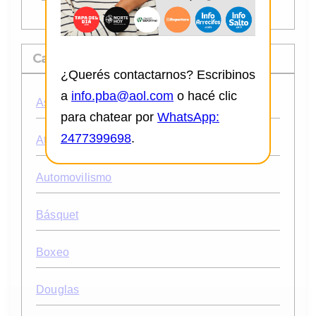
Categorias
¿Querés contactarnos? Escribinos
a
info.pba@aol.com
o hacé clic
Ascenso
para chatear por
WhatsApp:
2477399698
.
Atletismo
Automovilismo
Básquet
Boxeo
Douglas