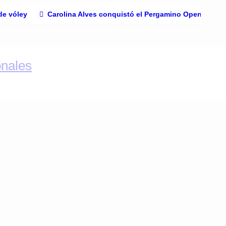
de vóley
Carolina Alves conquistó el Pergamino Open 2026 tr
e de Pergamino, la región y el mundo. Noticias,
, Región e Internacionales