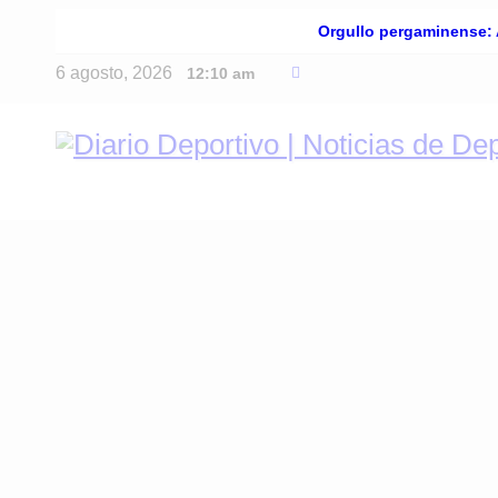
Skip
Últimas Noticias
Orgullo pergaminense: 
to
6 agosto, 2026
12:10 am
content
Enterate de lo último en fútbol, básquet, autom
Diario Deportivo | Notic
resultados y análisis 24/7. Grupo de Medios In