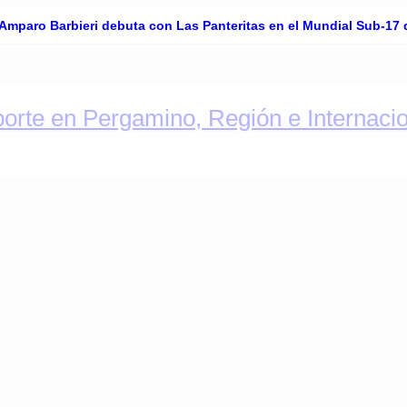
Amparo Barbieri debuta con Las Panteritas en el Mundial Sub-17 
ovilismo y más. DiarioDeportivo.com.ar cubre el deport
ias de Deporte en Pergamino
fopba.com