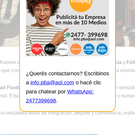
frutaron de distintas propuestas recreativas como
Boccia
y
Fút
 que contiene cascabeles en su interior, favoreciendo la orienta
¿Querés contactarnos? Escribinos
a
info.pba@aol.com
o hacé clic
ir Football
, disciplina en la que los deportistas juegan sentad
para chatear por
WhatsApp:
rival. Esta variedad del fútbol adaptado sigue creciendo y suman
2477399698
.
na verdadera fiesta de integración, deporte y convivencia, re