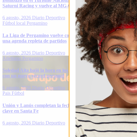
Bombazo en el Turismo Nacional: Alfonso Domenech deja
Saturni Racing y vuelve al MG-C Pergamino
6 agosto, 2026
Diario Deportivo
Fútbol local
Pergamino
La Liga de Pergamino vuelve con todo: el fin de semana tendrá
una agenda repleta de partidos
6 agosto, 2026
Diario Deportivo
Atletismo
Pergamino
Soledad Aita bajó la hora en los 15K y volvió a hacer historia
con un nuevo récord personal
6 agosto, 2026
Diario Deportivo
Pais
Fútbol
Unión y Lanús completan la fecha 2 del Clausura en un duelo
clave en Santa Fe
6 agosto, 2026
Diario Deportivo