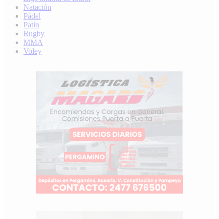
Natación
Pádel
Patín
Rugby
MMA
Voley