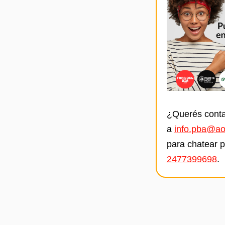
¿Querés conta
a
info.pba@ao
para chatear 
2477399698
.