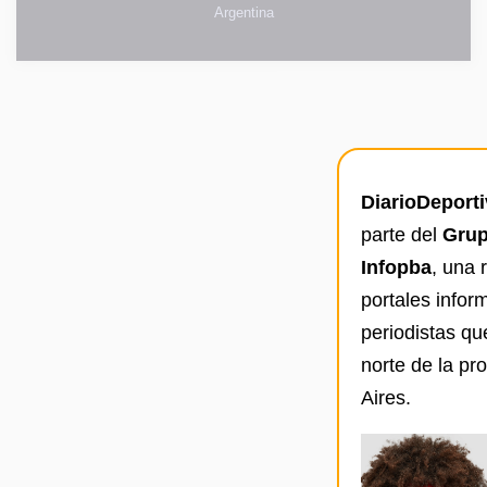
Argentina
DiarioDeport
parte del
Grup
Infopba
, una 
portales infor
periodistas qu
norte de la pr
Aires.