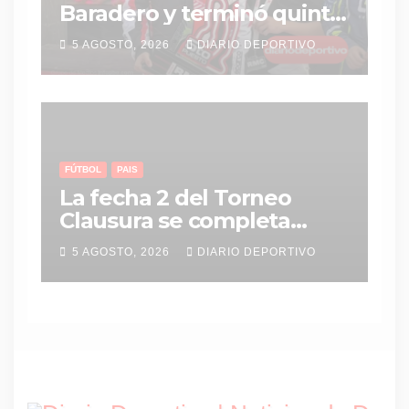
Baradero y terminó quinto
en una final vibrante del
5 AGOSTO, 2026
DIARIO DEPORTIVO
ROTAX
FÚTBOL
PAIS
La fecha 2 del Torneo
Clausura se completa
entre miércoles y jueves
5 AGOSTO, 2026
DIARIO DEPORTIVO
con tres partidos clave