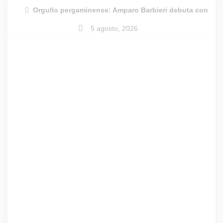
Skip
Orgullo pergaminense: Amparo Barbieri debuta con Las 
to
5 agosto, 2026
content