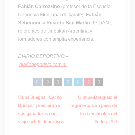
Fabián Carrozzino
(profesor de la Escuela
Deportiva Municipal de karate),
Fabián
Schenone
y
Ricardo San Martín
(6º DAN),
referentes de Jinbukan Argentina y
formadores con amplia experiencia.
DIARIO DEPORTIVO –
diariodeportivo.com.ar
Navegación
Los Juegos “Cacho
Olimpo-Douglas: el
Bustos” premiaron a
Fogonero, a un paso de
de
sus ganadores con
las semifinales del
entradas
viajes y kits deportivos
Federal A