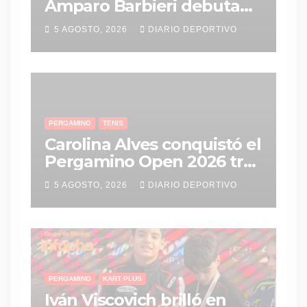
Amparo Barbieri debuta
con Las Panteritas en el
5 AGOSTO, 2026
DIARIO DEPORTIVO
Mundial Sub-17 de vóley
PERGAMINO
TENIS
Carolina Alves conquistó el
Pergamino Open 2026 tras
una gran remontada en la
5 AGOSTO, 2026
DIARIO DEPORTIVO
final
PERGAMINO
KART PLUS
Iván Viscovich brilló en