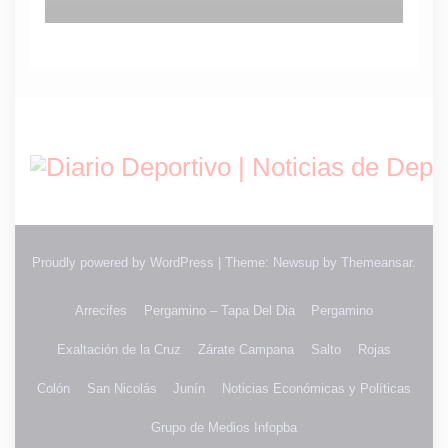
Proudly powered by WordPress
|
Theme: Newsup by
Themeansar
.
Arrecifes
Pergamino – Tapa Del Dia
Pergamino
Exaltación de la Cruz
Zárate Campana
Salto
Rojas
Colón
San Nicolás
Junín
Noticias Económicas y Políticas
Grupo de Medios Infopba