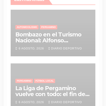
AUTOMOVILISMO
PERGAMINO
Bombazo en el Turismo
Nacional: Alfonso
Domenech deja Saturni
6 AGOSTO, 2026
DIARIO DEPORTIVO
Racing y vuelve al MG-C
Pergamino
PERGAMINO
FÚTBOL LOCAL
La Liga de Pergamino
vuelve con todo: el fin de
semana tendrá una
6 AGOSTO, 2026
DIARIO DEPORTIVO
agenda repleta de