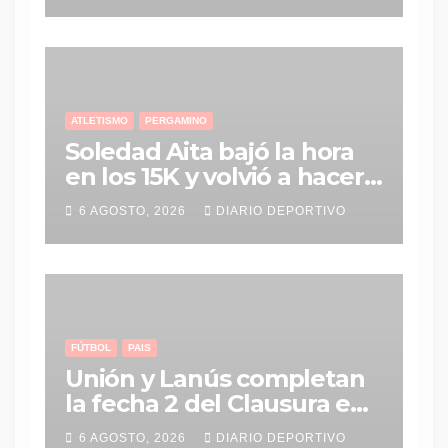
partidos
ATLETISMO
PERGAMINO
Soledad Aita bajó la hora
en los 15K y volvió a hacer
historia con un nuevo
6 AGOSTO, 2026
DIARIO DEPORTIVO
récord personal
FÚTBOL
PAIS
Unión y Lanús completan
la fecha 2 del Clausura en
un duelo clave en Santa Fe
6 AGOSTO, 2026
DIARIO DEPORTIVO