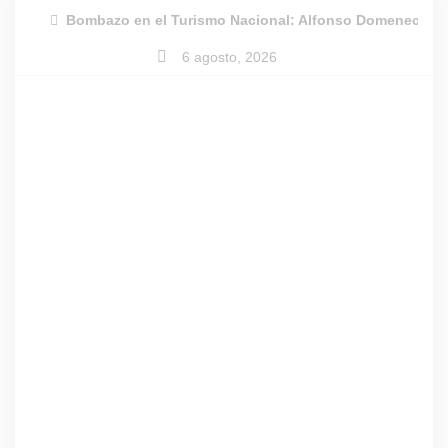
Skip
Bombazo en el Turismo Nacional: Alfonso Domenech dej
to
6 agosto, 2026
content