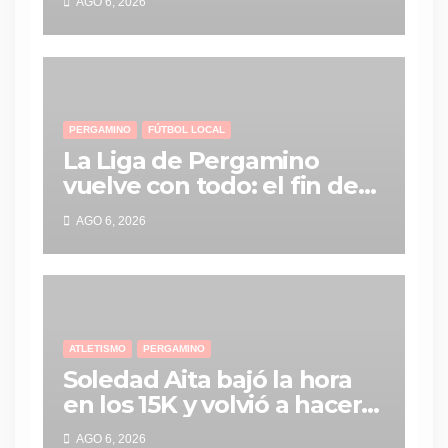
AGO 6, 2026
Racing y vuelve al MG-C
Pergamino
PERGAMINO
FÚTBOL LOCAL
La Liga de Pergamino
vuelve con todo: el fin de
semana tendrá una
AGO 6, 2026
agenda repleta de partidos
ATLETISMO
PERGAMINO
Soledad Aita bajó la hora
en los 15K y volvió a hacer
historia con un nuevo
AGO 6, 2026