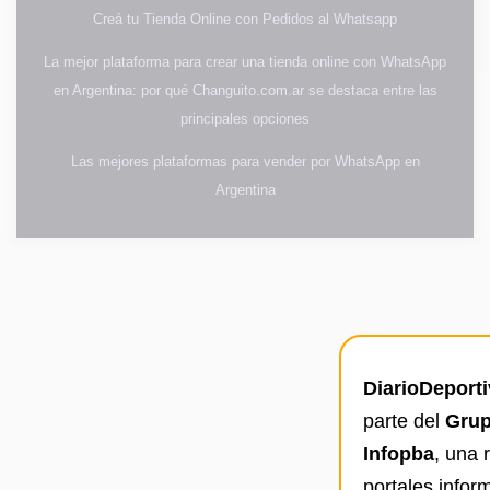
Creá tu Tienda Online con Pedidos al Whatsapp
La mejor plataforma para crear una tienda online con WhatsApp
en Argentina: por qué Changuito.com.ar se destaca entre las
principales opciones
Las mejores plataformas para vender por WhatsApp en
Argentina
DiarioDeport
parte del
Grup
Infopba
, una 
portales infor