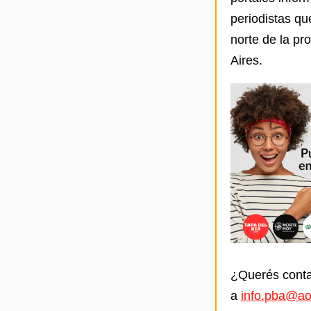
periodistas qu
norte de la pr
Aires.
¿Querés conta
a
info.pba@ao