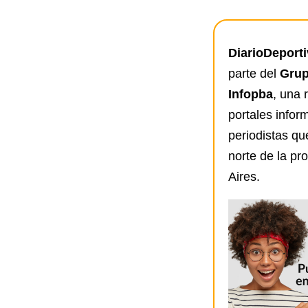
DiarioDeport
parte del
Grup
Infopba
, una 
portales infor
periodistas qu
norte de la pr
Aires.