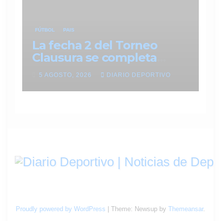
FÚTBOL
PAIS
La fecha 2 del Torneo
Clausura se completa
entre miércoles y jueves
5 AGOSTO, 2026
DIARIO DEPORTIVO
con tres partidos clave
Proudly powered by WordPress
|
Theme: Newsup by
Themeansar
.