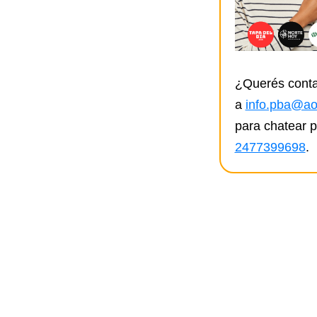
¿Querés conta
a
info.pba@ao
para chatear 
2477399698
.