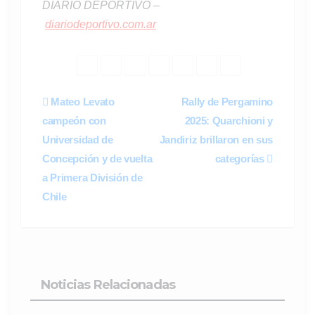
DIARIO DEPORTIVO –
diariodeportivo.com.ar
Navegación
Mateo Levato
Rally de Pergamino
campeón con
2025: Quarchioni y
de
Universidad de
Jandiriz brillaron en sus
entradas
Concepción y de vuelta
categorías
a Primera División de
Chile
Noticias Relacionadas