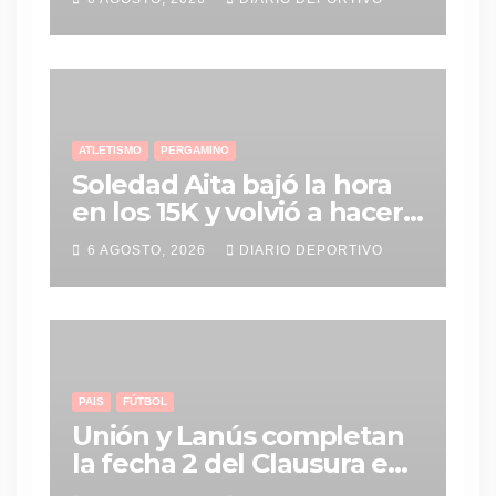
agenda repleta de
partidos
ATLETISMO
PERGAMINO
Soledad Aita bajó la hora
en los 15K y volvió a hacer
historia con un nuevo
6 AGOSTO, 2026
DIARIO DEPORTIVO
récord personal
PAIS
FÚTBOL
Unión y Lanús completan
la fecha 2 del Clausura en
un duelo clave en Santa Fe