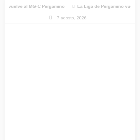
Skip
al MG-C Pergamino
La Liga de Pergamino vuelve con todo: el
to
7 agosto, 2026
content