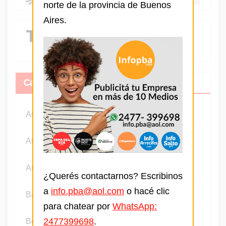
norte de la provincia de Buenos
Aires.
Tendencia
Categorias
Ascenso
Atletismo
Automovilismo
¿Querés contactarnos? Escribinos
a
info.pba@aol.com
o hacé clic
Básquet
para chatear por
WhatsApp:
2477399698
.
Boxeo