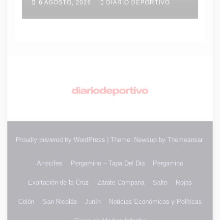
6 AGOSTO, 2026
DIARIO DEPORTIVO
Proudly powered by WordPress
|
Theme: Newsup by
Themeansar
.
Arrecifes
Pergamino – Tapa Del Dia
Pergamino
Exaltación de la Cruz
Zárate Campana
Salto
Rojas
Colón
San Nicolás
Junín
Noticias Económicas y Políticas