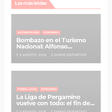
Las más leidas
AUTOMOVILISMO
PERGAMINO
Bombazo en el Turismo
Nacional: Alfonso
Domenech deja Saturni
6 AGOSTO, 2026
DIARIO DEPORTIVO
Racing y vuelve al MG-C
Pergamino
FÚTBOL LOCAL
PERGAMINO
La Liga de Pergamino
vuelve con todo: el fin de
semana tendrá una
6 AGOSTO, 2026
DIARIO DEPORTIVO