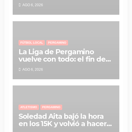
Domenech deja Saturni
AGO 6, 2026
Racing y vuelve al MG-C
Pergamino
FÚTBOL LOCAL
PERGAMINO
La Liga de Pergamino
vuelve con todo: el fin de
semana tendrá una
AGO 6, 2026
agenda repleta de partidos
ATLETISMO
PERGAMINO
Soledad Aita bajó la hora
en los 15K y volvió a hacer
historia con un nuevo