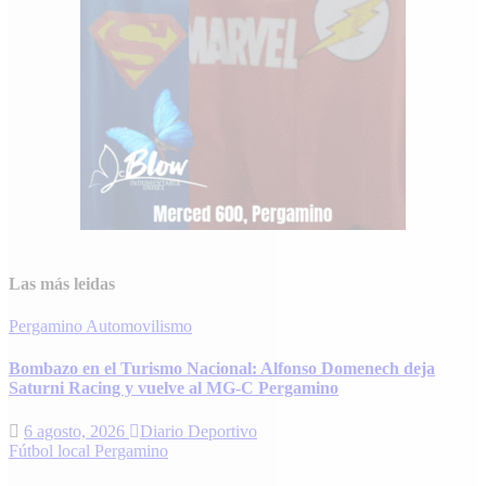
Las más leidas
Pergamino
Automovilismo
Bombazo en el Turismo Nacional: Alfonso Domenech deja
Saturni Racing y vuelve al MG-C Pergamino
6 agosto, 2026
Diario Deportivo
Fútbol local
Pergamino