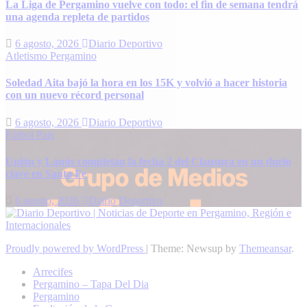
La Liga de Pergamino vuelve con todo: el fin de semana tendrá
una agenda repleta de partidos
6 agosto, 2026
Diario Deportivo
Atletismo
Pergamino
Soledad Aita bajó la hora en los 15K y volvió a hacer historia
con un nuevo récord personal
6 agosto, 2026
Diario Deportivo
Fútbol
Pais
Unión y Lanús completan la fecha 2 del Clausura en un duelo
clave en Santa Fe
6 agosto, 2026
Diario Deportivo
Proudly powered by WordPress
|
Theme: Newsup by
Themeansar
.
Arrecifes
Pergamino – Tapa Del Dia
Pergamino