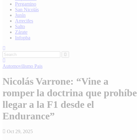
Pergamino
San Nicolás
Junín
Arrecifes
Salto
Zárate
Infopba
Automovilismo
Pais
Nicolás Varrone: “Vine a
romper la doctrina que prohíbe
llegar a la F1 desde el
Endurance”
Oct 29, 2025