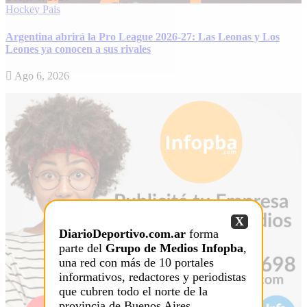
Hockey
Pais
Argentina abrirá la Pro League 2026-27: Las Leonas y Los
Leones ya conocen a sus rivales
Ago 6, 2026
X
DiarioDeportivo.com.ar
forma
parte del
Grupo de Medios Infopba
,
una red con más de 10 portales
informativos, redactores y periodistas
que cubren todo el norte de la
provincia de Buenos Aires.