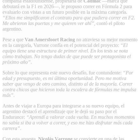
compañía estadounidense, propietaria de
Cadillac
—marca que
debutará en la F1 en 2026—, le propuso correr en Fórmula 2 para
evaluarlo con vistas a un futuro posible en la máxima categoría.
“Ellos me simplificaron el contrato para que pudiera correr en F2.
Me abrieron las puertas y me quieren ver ahí”,
contó el piloto
argentino.
Pese a que
Van Amersfoort Racing
no atraviesa su mejor momento
en la categoría, Varrone confía en el potencial del proyecto:
“El
equipo tiene una estructura de primer nivel. En los tests se nota
cómo trabajan. No tengo dudas de que puede ser protagonista el
próximo año”
.
Sobre lo que representa este nuevo desafío, fue contundente:
“Por
edad y presupuesto, es mi última oportunidad. Pero me motiva
saber que vengo de otro camino, distinto al de la mayoría. Correr
contra chicos que hicieron toda la escalera de fórmulas me impulsa
más”.
Antes de viajar a Europa para integrarse a su nuevo equipo, el
argentino destacó el aprendizaje que le dejó su paso por el
Endurance:
“Aprendí a valorar cada vuelta. En muchos momentos
no sabía si iba a volver a correr, y eso me hizo disfrutar más cada
carrera”
.
Con esta apuesta,
Nicolás Varrone
se convierte en una de las