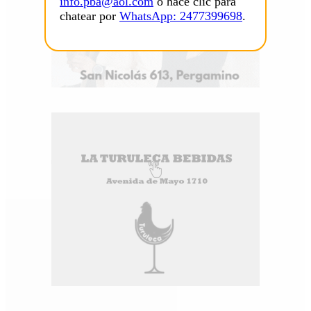
info.pba@aol.com
o hacé clic para
chatear por
WhatsApp: 2477399698
.