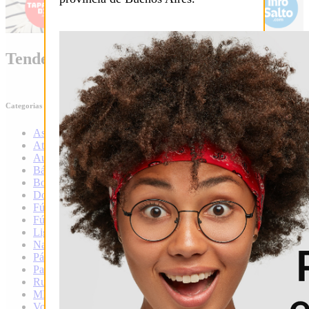
Tendencia
Categorias
Ascenso
Atletismo
Automovilismo
Básquet
Boxeo
Douglas
Fútbol
Fútbol local
Liga infantil de fútbol
Natación
Pádel
Patín
Rugby
MMA
Voley