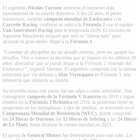
El argentino
Nicolás Varrone
atraviesa el momento más
trascendental de su carrera deportiva. A los 24 años, el piloto
bonaerense, reciente
campeón mundial de Endurance
con
Corvette Racing
, confirmó su salto a la
Fórmula 2
con el equipo
Van Amersfoort Racing
para la temporada 2026. El corredor de
Ingeniero Maschwitz aseguró que será su “última bala” para
alcanzar su gran sueño: llegar a la
Fórmula 1
.
“Cambiar de disciplina fue un desafío enorme, pero me gustan los
desafíos. Vine a romper la doctrina que se impuso en los últimos 20
años: demostrar que se puede llegar a la Fórmula 1 viniendo del
Endurance”
, expresó Varrone. El argentino competirá con la misma
estructura que vio debutar a
Max Verstappen
en Fórmula 3, una
referencia que alimenta su ilusión.
Su recorrido hasta este punto fue tan atípico como admirable. Tras
consagrarse
campeón de la Fórmula V francesa
en 2018 y lograr
triunfos en la
Fórmula 3 Británica
en 2019, la pandemia frenó su
progresión en los monoplazas. Lejos de rendirse, se reinventó en el
Campeonato Mundial de Resistencia (WEC)
, donde conquistó
las
24 Horas de Daytona
, las
12 Horas de Sebring
y las
24 Horas
de Le Mans
, hasta alcanzar la corona mundial en 2023.
El apoyo de
General Motors
fue determinante para este salto. La