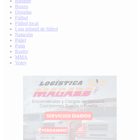
Básquet
Boxeo
Douglas
Fútbol
Fútbol local
Liga infantil de fútbol
Natación
Pádel
Patín
Rugby
MMA
Voley