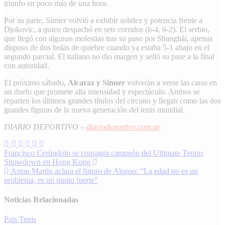
triunfo en poco más de una hora.
Por su parte, Sinner volvió a exhibir solidez y potencia frente a
Djokovic, a quien despachó en sets corridos (6-4, 6-2). El serbio,
que llegó con algunas molestias tras su paso por Shanghái, apenas
dispuso de dos bolas de quiebre cuando ya estaba 5-1 abajo en el
segundo parcial. El italiano no dio margen y selló su pase a la final
con autoridad.
El próximo sábado,
Alcaraz y Sinner
volverán a verse las caras en
un duelo que promete alta intensidad y espectáculo. Ambos se
reparten los últimos grandes títulos del circuito y llegan como las dos
grandes figuras de la nueva generación del tenis mundial.
DIARIO DEPORTIVO –
diariodeportivo.com.ar
Navegación
Francisco Cerúndolo se consagra campeón del Ultimate Tennis
Showdown en Hong Kong
de
Aston Martin aclara el futuro de Alonso: “La edad no es un
entradas
problema, es un punto fuerte”
Noticias Relacionadas
Pais
Tenis