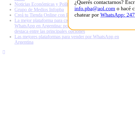
¿Querés contactarnos? Escr
Noticias Económicas y Políticas
info.pba@aol.com
o hacé c
Grupo de Medios Infopba
chatear por
WhatsApp: 24
Creá tu Tienda Online con Pedidos al Whatsapp
La mejor plataforma para crear una tienda online con
WhatsApp en Argentina: por qué Changuito.com.ar se
destaca entre las principales opciones
Las mejores plataformas para vender por WhatsApp en
Argentina