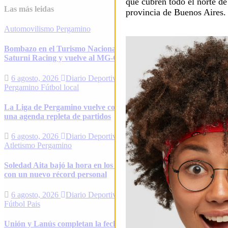
que cubren todo el norte de
Las más leidas
provincia de Buenos Aires.
Automovilismo
Pergamino
Bombazo en el Turismo Nacional: Alfonso Domenech deja
Saturni Racing y vuelve al MG-C Pergamino
6 agosto, 2026
Diario Deportivo
Pergamino
Fútbol local
La Liga de Pergamino vuelve con todo: el fin de semana tendrá
una agenda repleta de partidos
6 agosto, 2026
Diario Deportivo
Atletismo
Pergamino
Soledad Aita bajó la hora en los 15K y volvió a hacer historia
con un nuevo récord personal
6 agosto, 2026
Diario Deportivo
Fútbol
Pais
Unión y Lanús completan la fecha 2 del Clausura en un duelo