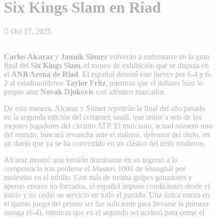
Six Kings Slam en Riad
Oct 17, 2025
Carlos Alcaraz
y
Jannik Sinner
volverán a enfrentarse en la gran
final del
Six Kings Slam
, el torneo de exhibición que se disputa en
el
ANB Arena de Riad
. El español derrotó este jueves por 6-4 y 6-
2 al estadounidense
Taylor Fritz
, mientras que el italiano hizo lo
propio ante
Novak Djokovic
con idéntico marcador.
De esta manera, Alcaraz y Sinner repetirán la final del año pasado
en la segunda edición del certamen saudí, que reúne a seis de los
mejores jugadores del circuito ATP. El murciano, actual número uno
del mundo, buscará revancha ante el italiano, defensor del título, en
un duelo que ya se ha convertido en un clásico del tenis moderno.
Alcaraz mostró una versión dominante en su regreso a la
competencia tras perderse el Masters 1000 de Shanghái por
molestias en el tobillo. Con más de treinta golpes ganadores y
apenas errores no forzados, el español impuso condiciones desde el
inicio y no cedió su servicio en todo el partido. Una única rotura en
el quinto juego del primer set fue suficiente para llevarse la primera
manga (6-4), mientras que en el segundo set aceleró para cerrar el