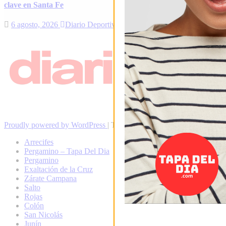
clave en Santa Fe
6 agosto, 2026
Diario Deportivo
Proudly powered by WordPress
|
Theme: Newsup by
Themeansar
.
Arrecifes
Pergamino – Tapa Del Dia
Pergamino
Exaltación de la Cruz
Zárate Campana
Salto
Rojas
Colón
San Nicolás
Junín