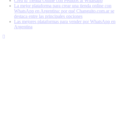
Creá tu Tienda Online con Pedidos al Whatsapp
La mejor plataforma para crear una tienda online con
WhatsApp en Argentina: por qué Changuito.com.ar se
destaca entre las principales opciones
Las mejores plataformas para vender por WhatsApp en
Argentina