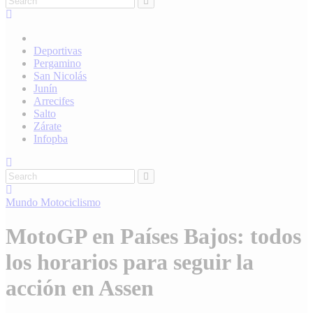
Deportivas
Pergamino
San Nicolás
Junín
Arrecifes
Salto
Zárate
Infopba
Mundo
Motociclismo
MotoGP en Países Bajos: todos
los horarios para seguir la
acción en Assen