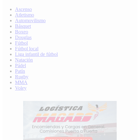
Ascenso
Atletismo
Automovilismo
Básquet
Boxeo
Douglas
Fútbol
Fútbol local
Liga infantil de fútbol
Natación
Pádel
Patín
Rugby
MMA
Voley