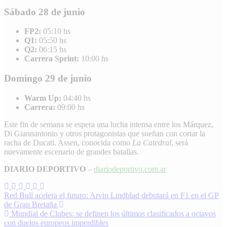
Sábado 28 de junio
FP2:
05:10 hs
Q1:
05:50 hs
Q2:
06:15 hs
Carrera Sprint:
10:00 hs
Domingo 29 de junio
Warm Up:
04:40 hs
Carrera:
09:00 hs
Este fin de semana se espera una lucha intensa entre los Márquez,
Di Giannantonio y otros protagonistas que sueñan con cortar la
racha de Ducati. Assen, conocida como
La Catedral
, será
nuevamente escenario de grandes batallas.
DIARIO DEPORTIVO
–
diariodeportivo.com.ar
Navegación
Red Bull acelera el futuro: Arvin Lindblad debutará en F1 en el GP
de Gran Bretaña
de
Mundial de Clubes: se definen los últimos clasificados a octavos
entradas
con duelos europeos imperdibles