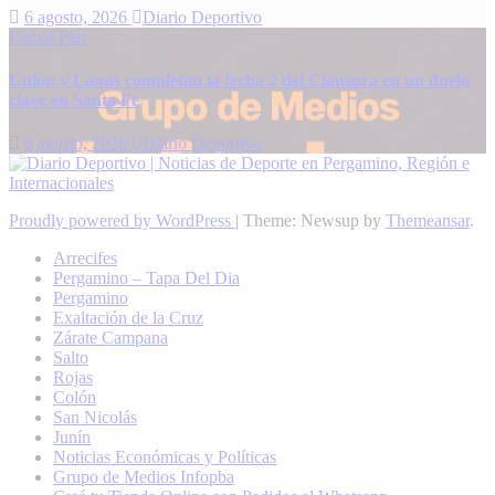
6 agosto, 2026
Diario Deportivo
Fútbol
Pais
Unión y Lanús completan la fecha 2 del Clausura en un duelo
clave en Santa Fe
6 agosto, 2026
Diario Deportivo
Proudly powered by WordPress
|
Theme: Newsup by
Themeansar
.
Arrecifes
Pergamino – Tapa Del Dia
Pergamino
Exaltación de la Cruz
Zárate Campana
Salto
Rojas
Colón
San Nicolás
Junín
Noticias Económicas y Políticas
Grupo de Medios Infopba