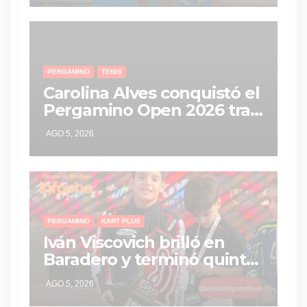
PERGAMINO
TENIS
Carolina Alves conquistó el
Pergamino Open 2026 tras
una gran remontada en la
AGO 5, 2026
final
PERGAMINO
KART PLUS
Iván Viscovich brilló en
Baradero y terminó quinto
en una final vibrante del
AGO 5, 2026
ROTAX