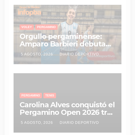
VOLEY
PERGAMINO
Orgullo pergaminense:
Amparo Barbieri debuta
con Las Panteritas en el
5 AGOSTO, 2026
DIARIO DEPORTIVO
Mundial Sub-17 de vóley
PERGAMINO
TENIS
Carolina Alves conquistó el
Pergamino Open 2026 tras
una gran remontada en la
5 AGOSTO, 2026
DIARIO DEPORTIVO
final