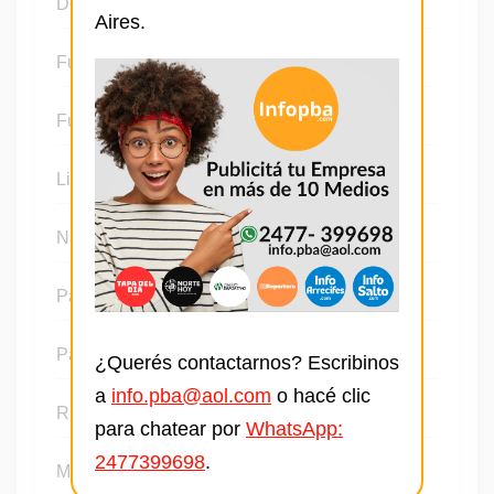
Douglas
Aires.
Fútbol
Fútbol local
Liga infantil de fútbol
Natación
Pádel
Patín
¿Querés contactarnos? Escribinos
a
info.pba@aol.com
o hacé clic
Rugby
para chatear por
WhatsApp:
2477399698
.
MMA