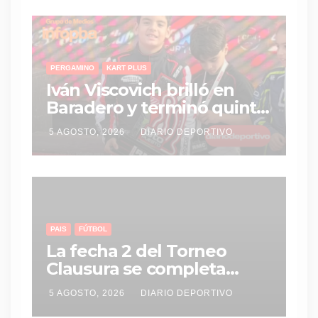
PERGAMINO
KART PLUS
Iván Viscovich brilló en
Baradero y terminó quinto
en una final vibrante del
5 AGOSTO, 2026
DIARIO DEPORTIVO
ROTAX
PAIS
FÚTBOL
La fecha 2 del Torneo
Clausura se completa
entre miércoles y jueves
5 AGOSTO, 2026
DIARIO DEPORTIVO
con tres partidos clave