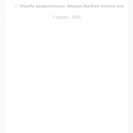
Skip
Orgullo pergaminense: Amparo Barbieri debuta con Las 
to
5 agosto, 2026
content