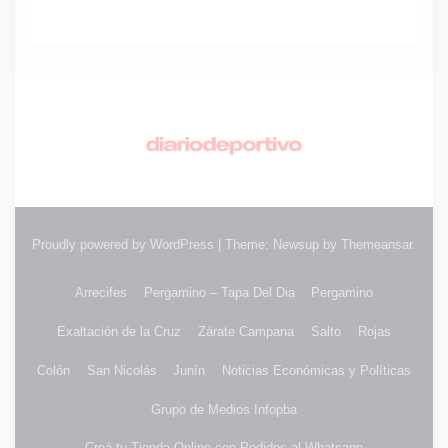
Proudly powered by WordPress
|
Theme: Newsup by
Themeansar
.
Arrecifes
Pergamino – Tapa Del Dia
Pergamino
Exaltación de la Cruz
Zárate Campana
Salto
Rojas
Colón
San Nicolás
Junín
Noticias Económicas y Políticas
Grupo de Medios Infopba
Creá tu Tienda Online con Pedidos al Whatsapp