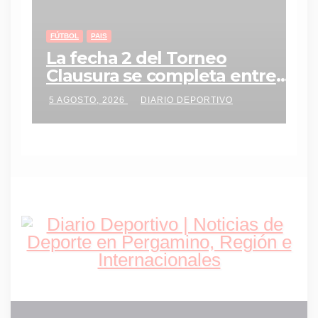
FÚTBOL
PAIS
La fecha 2 del Torneo
Clausura se completa entre
miércoles y jueves con tres
5 AGOSTO, 2026
DIARIO DEPORTIVO
partidos clave