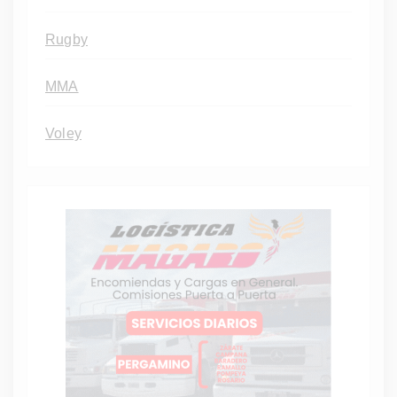
Rugby
MMA
Voley