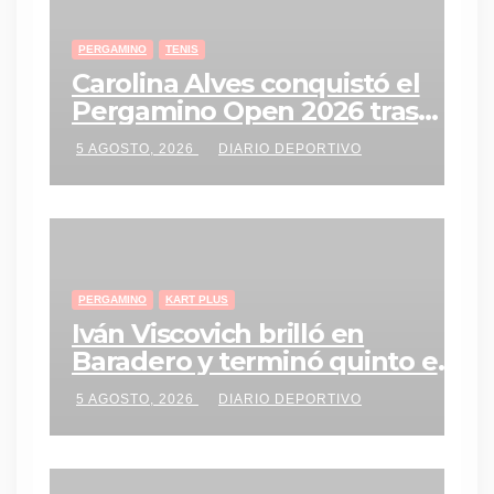
PERGAMINO
TENIS
Carolina Alves conquistó el
Pergamino Open 2026 tras
una gran remontada en la
5 AGOSTO, 2026
DIARIO DEPORTIVO
final
PERGAMINO
KART PLUS
Iván Viscovich brilló en
Baradero y terminó quinto en
una final vibrante del ROTAX
5 AGOSTO, 2026
DIARIO DEPORTIVO