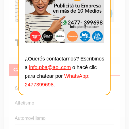
Tendencia
¿Querés contactarnos? Escribinos
a
info.pba@aol.com
o hacé clic
Categorias
para chatear por
WhatsApp:
2477399698
.
Ascenso
Atletismo
Automovilismo