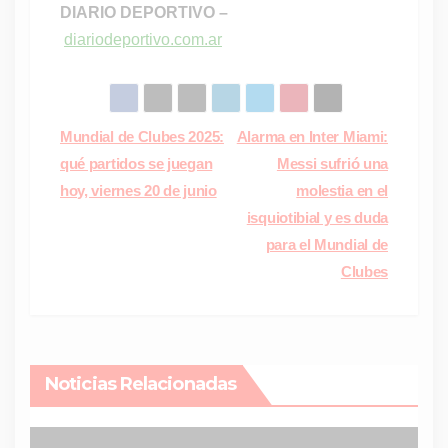
DIARIO DEPORTIVO –
diariodeportivo.com.ar
Navegación
Mundial de Clubes 2025:
Alarma en Inter Miami:
qué partidos se juegan
Messi sufrió una
de
hoy, viernes 20 de junio
molestia en el
entradas
isquiotibial y es duda
para el Mundial de
Clubes
Noticias Relacionadas