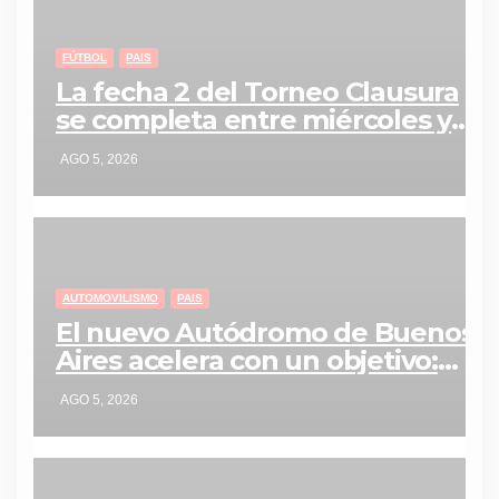
FÚTBOL
PAIS
La fecha 2 del Torneo Clausura
se completa entre miércoles y
jueves con tres partidos clave
AGO 5, 2026
AUTOMOVILISMO
PAIS
El nuevo Autódromo de Buenos
Aires acelera con un objetivo:
traer la Fórmula 1 a la Argentina
AGO 5, 2026