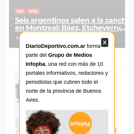
PAIS
TENIS
Seis argentinos salen a la cancha
en Montreal: Báez, Etcheverry,
Navone y los Cerúndolo buscan
AGO 5, 2026
los octavos
X
DiarioDeportivo.com.ar
forma
parte del
Grupo de Medios
Infopba
, una red con más de 10
portales informativos, redactores y
periodistas que cubren todo el
norte de la provincia de Buenos
Aires.