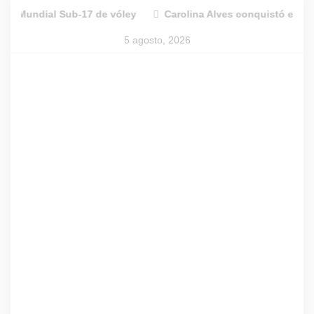
Skip
 Sub-17 de vóley
Carolina Alves conquistó el Pergamino Open
to
5 agosto, 2026
content