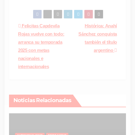
Navegación
Felicitas Capdevila
Histórica: Anahí
Rojas vuelve con todo:
Sánchez conquista
de
arranca su temporada
también el título
entradas
2025 con metas
argentino
nacionales e
internacionales
Noticias Relacionadas