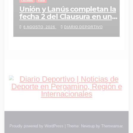
Unión y Lanús completan la
fecha 2 del Clausura en un
duelo clave en Santa Fe
6 AGOSTO, 2026
DIARIO DEPORTIVO
Proudly powered by WordPress
|
Theme: Newsup by
Themeansar
.