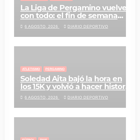
La Liga de Pergamino vuelve
con todo: el fin de semana
tendrá una agenda repleta de
6 AGOSTO, 2026
DIARIO DEPORTIVO
partidos
ATLETISMO
PERGAMINO
Soledad Aita bajó la hora en
los 15K y volvió a hacer historia
con un nuevo récord personal
6 AGOSTO, 2026
DIARIO DEPORTIVO
FÚTBOL
PAIS