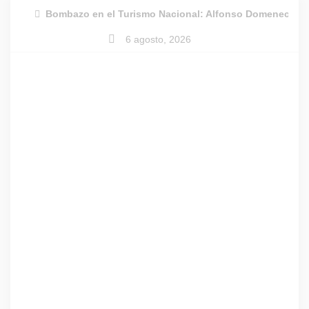
Skip
Bombazo en el Turismo Nacional: Alfonso Domenech dej
to
6 agosto, 2026
content