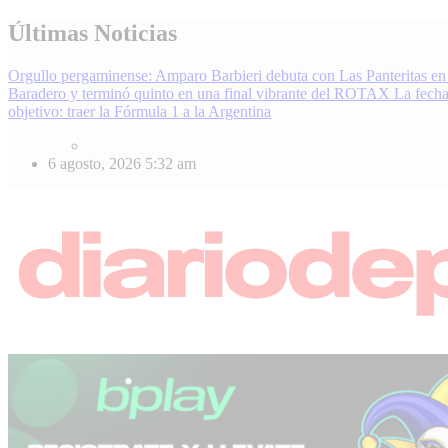
Skip
Últimas Noticias
to
content
Orgullo pergaminense: Amparo Barbieri debuta con Las Panteritas en
Baradero y terminó quinto en una final vibrante del ROTAX
La fecha
objetivo: traer la Fórmula 1 a la Argentina
6 agosto, 2026
5:32 am
Diario Deportivo | Noticias de Deporte en Pergamino, Región e Inter
Enterate de lo último en fútbol, básquet, automovilismo y más. Diari