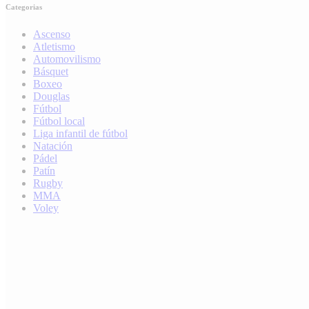
Categorias
Ascenso
Atletismo
Automovilismo
Básquet
Boxeo
Douglas
Fútbol
Fútbol local
Liga infantil de fútbol
Natación
Pádel
Patín
Rugby
MMA
Voley