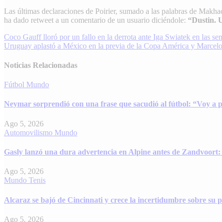
Las últimas declaraciones de Poirier, sumado a las palabras de Makha
ha dado retweet a un comentario de un usuario diciéndole:
“Dustin. 
Navegación
Coco Gauff lloró por un fallo en la derrota ante Iga Swiatek en las s
Uruguay aplastó a México en la previa de la Copa América y Marcelo B
de
entradas
Noticias Relacionadas
Fútbol
Mundo
Neymar sorprendió con una frase que sacudió al fútbol: “Voy a p
Ago 5, 2026
Automovilismo
Mundo
Gasly lanzó una dura advertencia en Alpine antes de Zandvoort: 
Ago 5, 2026
Mundo
Tenis
Alcaraz se bajó de Cincinnati y crece la incertidumbre sobre su 
Ago 5, 2026