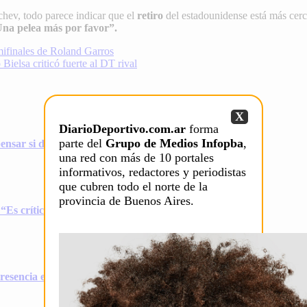
chev, todo parece indicar que el
retiro
del estadounidense está más cerc
Una pelea más por favor”.
emifinales de Roland Garros
ielsa criticó fuerte al DT rival
X
DiarioDeportivo.com.ar
forma
parte del
Grupo de Medios Infopba
,
ensar si dejo de jugar”
una red con más de 10 portales
informativos, redactores y periodistas
que cubren todo el norte de la
provincia de Buenos Aires.
“Es crítico para nosotros”
presencia en el US Open