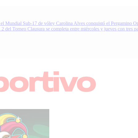
 el Mundial Sub-17 de vóley
Carolina Alves conquistó el Pergamino Op
 2 del Torneo Clausura se completa entre miércoles y jueves con tres pa
nacionales
oDeportivo.com.ar cubre el deporte de Pergamino, la región y el mundo.