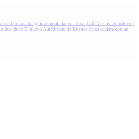
en 2026 tras una gran remontada en la final
Iván Viscovich brilló en
rtidos clave
El nuevo Autódromo de Buenos Aires acelera con un
 Noticias, resultados y análisis 24/7. Grupo de Medios Infopba.com