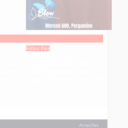
Fútbol
Pais
la
Unión y Lanús
volvió
completan la fecha 2
on un
del Clausura en un
onal
duelo clave en Santa Fe
6 agosto, 2026
Diario
Deportivo
Arrecifes