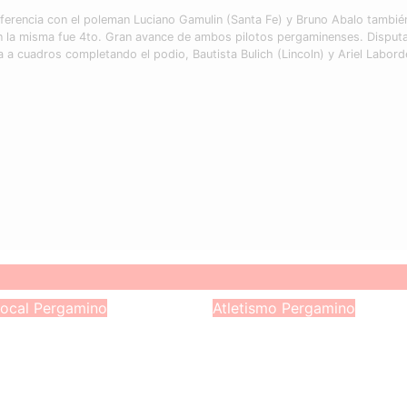
diferencia con el poleman Luciano Gamulin (Santa Fe) y Bruno Abalo tambié
n la misma fue 4to. Gran avance de ambos pilotos pergaminenses. Disputad
ra a cuadros completando el podio, Bautista Bulich (Lincoln) y Ariel Labord
local
Pergamino
Atletismo
Pergamino
iga de Pergamino
Soledad Aita bajó 
e con todo: el fin
hora en los 15K y
emana tendrá una
volvió a hacer hist