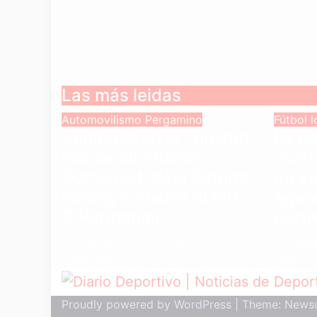
Las más leidas
Automovilismo
Pergamino
Fútbol 
Bombazo en el Turismo
La L
Nacional: Alfonso
vuelv
Domenech deja Saturni
de s
Racing y vuelve al MG-
agen
C Pergamino
parti
6 agosto, 2026
Diario
6 ago
Deportivo
Deporti
Proudly powered by WordPress
|
Theme: News