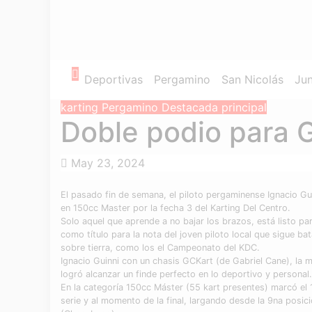
Deportivas
Pergamino
San Nicolás
Jun
karting
Pergamino
Destacada principal
Doble podio para G
May 23, 2024
El pasado fin de semana, el piloto pergaminense Ignacio Guin
en 150cc Master por la fecha 3 del Karting Del Centro.
Solo aquel que aprende a no bajar los brazos, está listo pa
como título para la nota del joven piloto local que sigue b
sobre tierra, como los el Campeonato del KDC.
Ignacio Guinni con un chasis GCKart (de Gabriel Cane), la
logró alcanzar un finde perfecto en lo deportivo y personal.
En la categoría 150cc Máster (55 kart presentes) marcó el 
serie y al momento de la final, largando desde la 9na posic