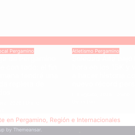
local
Pergamino
Atletismo
Pergamino
iga de Pergamino
Soledad Aita bajó 
e con todo: el fin
hora en los 15K y 
emana tendrá una
a hacer historia c
da repleta de
nuevo récord pers
dos
6 agosto, 2026
Diario
Deportivo
sto, 2026
Diario
vo
up by
Themeansar
.