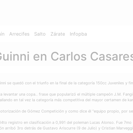
ín
Arrecifes
Salto
Zárate
Infopba
uinni en Carlos Casare
ni se quedó con el triunfo en la final de la categoría 150cc Juveniles y fin
ra levantar una copa.. frase que popularizó el múltiple campeón J.M. Fang
atallando en tal vez la categoría más competitiva del mayor certamen de kar
 motorización de Gómez Competición y como dice él “equipo propio, por s
14to registro en clasificación a 0,991 del poleman Lucas Alonso. Fue 7mo
ión arribó 3ro detrás de Gustavo Ariscurre (9 de Julio) y Cristian Marvegg