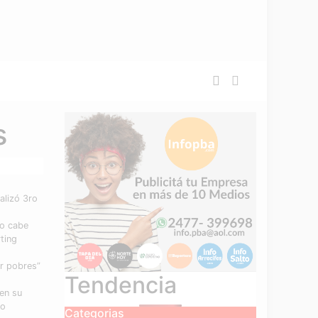
s
alizó 3ro
io cabe
ting
er pobres”
Tendencia
 en su
io
Categorias