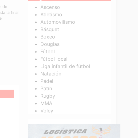
Ascenso
n de
a la final
Atletismo
e
Automovilismo
Básquet
Boxeo
Douglas
Fútbol
Fútbol local
Liga infantil de fútbol
Natación
Pádel
Patín
Rugby
MMA
Voley
la
oria