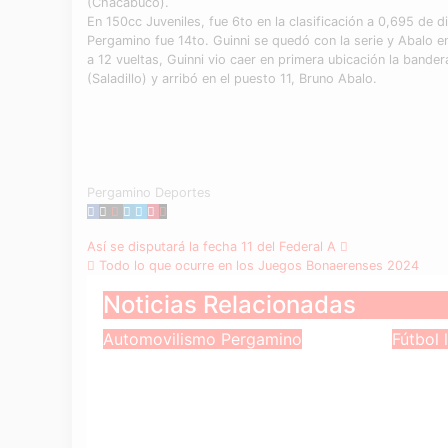
(Chacabuco).
En 150cc Juveniles, fue 6to en la clasificación a 0,695 de 
Pergamino fue 14to. Guinni se quedó con la serie y Abalo e
a 12 vueltas, Guinni vio caer en primera ubicación la bande
(Saladillo) y arribó en el puesto 11, Bruno Abalo.
Pergamino Deportes
Navegación
Así se disputará la fecha 11 del Federal A
Todo lo que ocurre en los Juegos Bonaerenses 2024
de
Noticias Relacionadas
entradas
Automovilismo
Pergamino
Fútbol 
Bombazo en el
La L
Turismo Nacional:
vuelv
Alfonso Domenech
de s