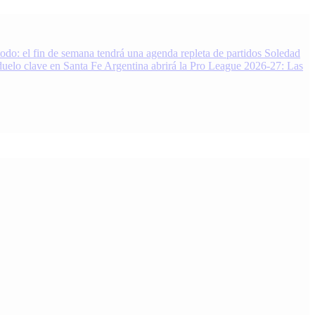
do: el fin de semana tendrá una agenda repleta de partidos
Soledad
duelo clave en Santa Fe
Argentina abrirá la Pro League 2026-27: Las
 Noticias, resultados y análisis 24/7. Grupo de Medios Infopba.com