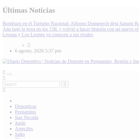
Skip
Últimas Noticias
to
content
Bombazo en el Turismo Nacional: Alfonso Domenech deja Saturni R
Aita bajó la hora en los 15K y volvió a hacer historia con un nuevo r
Leonas y Los Leones ya conocen a sus rivales
6 agosto, 2026
5:37 pm
Diario Deportivo | Noticias de Deporte en Pergamino, Región e Inter
Enterate de lo último en fútbol, básquet, automovilismo y más. Diari
Deportivas
Pergamino
San Nicolás
Junín
Arrecifes
Salto