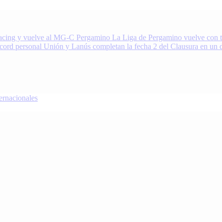
acing y vuelve al MG-C Pergamino
La Liga de Pergamino vuelve con to
écord personal
Unión y Lanús completan la fecha 2 del Clausura en un 
nacionales
oDeportivo.com.ar cubre el deporte de Pergamino, la región y el mundo.