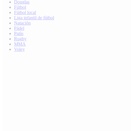
Douglas
Fútbol
Fútbol local
Liga infantil de fútbol
Natación
Pádel
Patín
Rugby
MMA
Voley