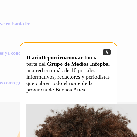
ave en Santa Fe
X
s ya conocen a sus rivales
DiarioDeportivo.com.ar
forma
parte del
Grupo de Medios Infopba
,
una red con más de 10 portales
informativos, redactores y periodistas
os como gran objetivo
que cubren todo el norte de la
provincia de Buenos Aires.