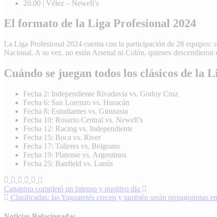
20.00 | Vélez – Newell’s
El formato de la Liga Profesional 2024
La Liga Profesional 2024 cuenta con la participación de 28 equipos: 
Nacional. A su vez, no están Arsenal ni Colón, quienes descendieron 
Cuándo se juegan todos los clásicos de la L
Fecha 2: Independiente Rivadavia vs. Godoy Cruz
Fecha 6: San Lorenzo vs. Huracán
Fecha 8: Estudiantes vs. Gimnasia
Fecha 10: Rosario Central vs. Newell’s
Fecha 12: Racing vs. Independiente
Fecha 15: Boca vs. River
Fecha 17: Talleres vs. Belgrano
Fecha 19: Platense vs. Argentinos
Fecha 25: Banfield vs. Lanús
Navegación
Canapino completó un intenso y positivo día
Clasificadas: las Yaguaretés crecen y también serán protagonistas e
de
entradas
Noticias Relacionadas