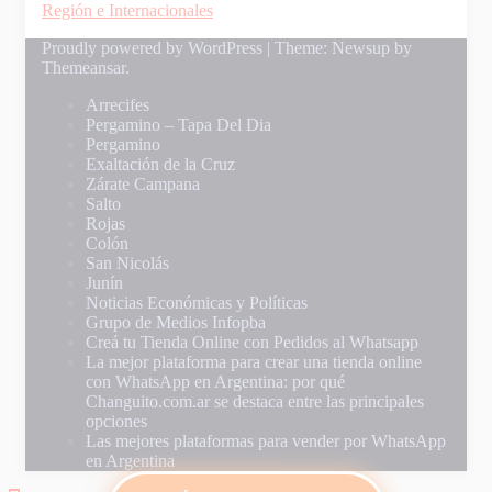
Proudly powered by WordPress
|
Theme: Newsup by
Themeansar
.
Arrecifes
Pergamino – Tapa Del Dia
Pergamino
Exaltación de la Cruz
Zárate Campana
Salto
Rojas
Colón
San Nicolás
Junín
Noticias Económicas y Políticas
Grupo de Medios Infopba
Creá tu Tienda Online con Pedidos al Whatsapp
La mejor plataforma para crear una tienda online
con WhatsApp en Argentina: por qué
Changuito.com.ar se destaca entre las principales
opciones
Las mejores plataformas para vender por WhatsApp
en Argentina
Últimas Noticias