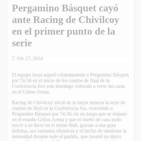
Pergamino Básquet cayó
ante Racing de Chivilcoy
en el primer punto de la
serie
Abr 27, 2024
El equipo local superó cómodamente a Pergamino Básquet
por 74-56 en el inicio de los cuartos de final de la
Conferencia Sur; este domingo volverán a verse las caras
en el Grilon Arena.
Racing de Chivilcoy inició de la mejor manera la serie de
cuartos de final en la Conferencia Sur, venciendo a
Pergamino Básquet por 74-56, en un juego que se disputó
en el estadio Grilon Arena y que el dueño de casa pudo
torcer a su favor en el tramo final, gracias a una gran
defensa, sus variantes ofensivas y el hecho de mantener la
intensidad durante todo el partido, que mostró un típico