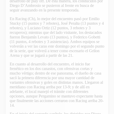
desarrollo de play off. De esta manera, los conducidos por
Diego D’Ambrosio se pusieron al frente en busca de
seguir avanzando en la presente temporada.
En Racing (Ch), lo mejor del encuentro pasó por Emilio
Stucky (15 puntos y 7 rebotes), José Peralta (13 puntos y 4
rebotes), y Luciano Ortiz (12 puntos, 3 rebotes y 3
recuperos); mientras que del lado visitante, los destacados
fueron Benjamín Levato (13 puntos), y Federico Gobetti
(11 puntos, 4 rebotes y 3 asistencias). Ambos equipos se
volverán a ver las caras este domingo por el segundo punto
de la serie, que volverá a tener como escenario el Grilon
Arena y que se jugará a partir de las 21.
En cuanto al desarrollo del encuentro, el inicio fue
frenético en los dos canastos, con ofensivas cortas y
mucho vértigo; dentro de ese panorama, el dueño de casa
sacó la primera diferencia por una mayor cantidad de
variantes ofensivas y goles en distintas manos. Llegaron al
meridiano con Racing arriba por 13-9; y de allí en
adelante, el local manejó el trámite con diferentes
opciones, aunque Pergamino se mantuvo expectante hasta
que finalmente las acciones cerraron con Racing arriba 20-
14.
En el inicio del segundo capítulo, los dirigidos por Diego