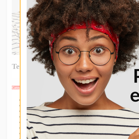
Tendencia
Categorias
Ascenso
Atletismo
Automovilismo
Básquet
Boxeo
Douglas
Fútbol
Fútbol local