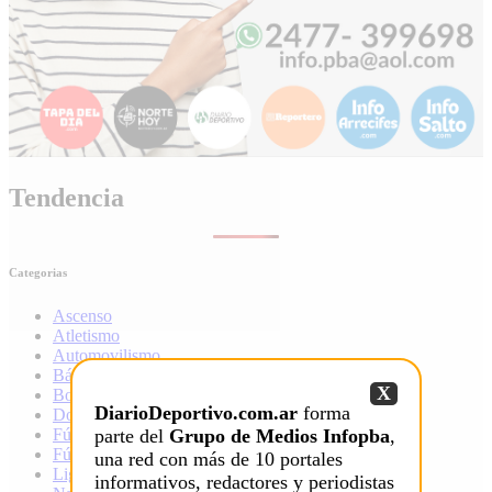
Tendencia
Categorias
Ascenso
Atletismo
Automovilismo
Básquet
X
Boxeo
DiarioDeportivo.com.ar
forma
Douglas
parte del
Grupo de Medios Infopba
,
Fútbol
Fútbol local
una red con más de 10 portales
Liga infantil de fútbol
informativos, redactores y periodistas