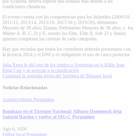
por Acinoba, deberá esperar una semana más debido a las
condiciones climáticas.
El evento cuenta con las competencias para los Infantiles (2009/10,
2011/12, 2013/14, 2015/16, 2017/18 y 2019/20), debutantes
Mayores de 38 años; Damas; Debutantes Menores de 38 años; y los
Máster A, B, C, D y E, siendo los Elite, Elite II, Sub 23 y Junior,
quienes completan las carreras de cada categorías.
Hay que recordar que todos los corredores deberán presentarse con
la licencia 2024 y el DNI y es obligatorio el uso de casco protector.
Navegación
Julia Riera le dió uno de los puntos a Argentina en la Billie Jean
King Cup y se acercan a la clasificación
de
Comenzó la segunda fecha del Apertura de Básquet local
entradas
Noticias Relacionadas
Automovilismo
Pergamino
Bombazo en el Turismo Nacional: Alfonso Domenech deja
Saturni Racing y vuelve al MG-C Pergamino
Ago 6, 2026
Fútbol local
Pergamino