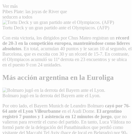
Ver más
Pibes Plate: las joyas de River que
seducen a todos
Tortu Deck y un gran partido ante el Olympiacos. (AFP)
Con esta victoria, los dirigidos por Chus Mateo registran un
récord
de 20-3 en la competición europea, manteniéndose como líderes
absolutos
. En total, acumulan 40 puntos y le sacan 10 al segundo, el
Barcelona, que es escolta con 30 y un récord de 15-7. En contraste,
el Olympiacos acumuló su 11ª derrota en 23 encuentros y se ubica
en el puesto 9 con 24 unidades.
Más acción argentina en la Euroliga
Bolmaro jugó en la derrota del Bayern ante el Lyon.
Por otro lado, el Bayern Munich de Leandro Bolmaro
cayó por 76-
64 ante el Lyon Villeurbanne
en el Audi Dome.
El argentino
registró
7 puntos y 1 asistencia en 12 minutos de juego
, que no
valieron para revertir el curso del partido. En tanto, Luca Vildoza no
formó parte de la delegación del Panathinaikos que perdió como
visitante del Maccabi Tel Aviv (hace de local en Belgrado) por 90-