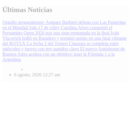
Skip
Últimas Noticias
to
content
Orgullo pergaminense: Amparo Barbieri debuta con Las Panteritas
en el Mundial Sub-17 de vóley
Carolina Alves conquistó el
Pergamino Open 2026 tras una gran remontada en la final
Iván
Viscovich brilló en Baradero y terminó quinto en una final vibrante
del ROTAX
La fecha 2 del Torneo Clausura se completa entre
miércoles y jueves con tres partidos clave
El nuevo Autódromo de
Buenos Aires acelera con un objetivo: traer la Fórmula 1 a la
Argentina
6 agosto, 2026
12:27 am