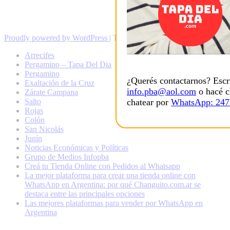
Proudly powered by WordPress
|
Theme: Newsup by
Themeansar
.
Arrecifes
Pergamino – Tapa Del Dia
Pergamino
¿Querés contactarnos? Escr
Exaltación de la Cruz
info.pba@aol.com
o hacé c
Zárate Campana
chatear por
WhatsApp: 24
Salto
Rojas
Colón
San Nicolás
Junín
Noticias Económicas y Políticas
Grupo de Medios Infopba
Creá tu Tienda Online con Pedidos al Whatsapp
La mejor plataforma para crear una tienda online con
WhatsApp en Argentina: por qué Changuito.com.ar se
destaca entre las principales opciones
Las mejores plataformas para vender por WhatsApp en
Argentina