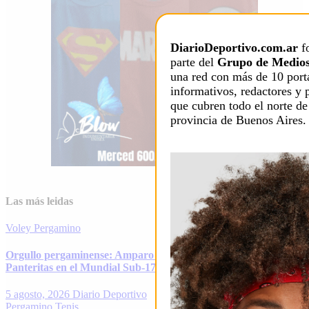
DiarioDeportivo.com.ar
f
parte del
Grupo de Medios
una red con más de 10 port
informativos, redactores y 
que cubren todo el norte de
provincia de Buenos Aires.
Las más leidas
Voley
Pergamino
Orgullo pergaminense: Amparo Barbieri debuta con Las
Panteritas en el Mundial Sub-17 de vóley
5 agosto, 2026
Diario Deportivo
Pergamino
Tenis