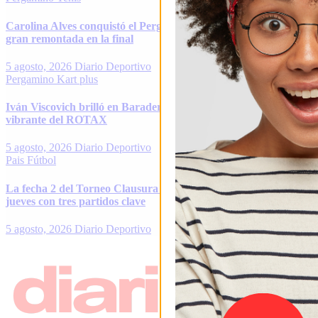
Carolina Alves conquistó el Pergamino Open 2026 tras una
gran remontada en la final
5 agosto, 2026
Diario Deportivo
Pergamino
Kart plus
Iván Viscovich brilló en Baradero y terminó quinto en una final
vibrante del ROTAX
5 agosto, 2026
Diario Deportivo
Pais
Fútbol
La fecha 2 del Torneo Clausura se completa entre miércoles y
jueves con tres partidos clave
5 agosto, 2026
Diario Deportivo