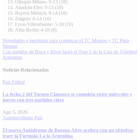
Olimpia Milano: 9-13 (18)
Anadolu Efes: 9-13 (18)
Bayern Múnich: 9-14 (18)
Zalgiris: 8-14 (16)
Lyon-Villeurbanne: 5-18 (10)
Alba Berlín: 4-18 (8)
Navegación
Novedades e inscriptos para comenzar el TC Mouras y TC Pista
Mouras
de
Con partidos de Boca y River largó el Tour 5 de la Liga de Vóleibol
entradas
Argentino
Noticias Relacionadas
Pais
Fútbol
La fecha 2 del Torneo Clausura se completa entre miércoles y
jueves con tres partidos clave
Ago 5, 2026
Automovilismo
Pais
El nuevo Autódromo de Buenos Aires acelera con un objetivo:
traer la Fórmula 1 a la Argentina