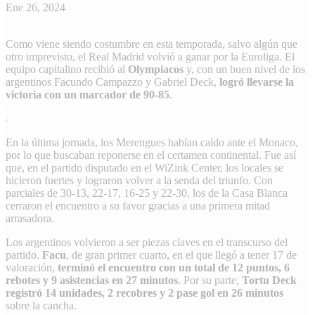
Ene 26, 2024
Como viene siendo costumbre en esta temporada, salvo algún que
otro imprevisto, el Real Madrid volvió a ganar por la Euroliga. El
equipo capitalino recibió al
Olympiacos
y, con un buen nivel de los
argentinos Facundo Campazzo y Gabriel Deck,
logró llevarse la
victoria con un marcador de 90-85
.
En la última jornada, los Merengues habían caído ante el Monaco,
por lo que buscaban reponerse en el certamen continental. Fue así
que, en el partido disputado en el WiZink Center, los locales se
hicieron fuertes y lograron volver a la senda del triunfo. Con
parciales de 30-13, 22-17, 16-25 y 22-30, los de la Casa Blanca
cerraron el encuentro a su favor gracias a una primera mitad
arrasadora.
Los argentinos volvieron a ser piezas claves en el transcurso del
partido.
Facu
, de gran primer cuarto, en el que llegó a tener 17 de
valoración,
terminó el encuentro con un total de 12 puntos, 6
rebotes y 9 asistencias en 27 minutos
. Por su parte,
Tortu Deck
registró 14 unidades, 2 recobres y 2 pase gol en 26 minutos
sobre la cancha.