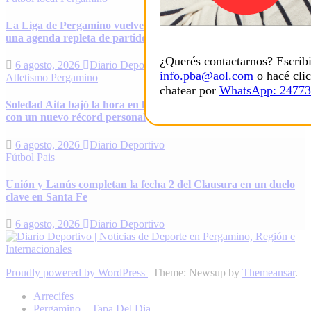
La Liga de Pergamino vuelve con todo: el fin de semana tendrá
una agenda repleta de partidos
¿Querés contactarnos? Escrib
6 agosto, 2026
Diario Deportivo
info.pba@aol.com
o hacé clic
Atletismo
Pergamino
chatear por
WhatsApp: 2477
Soledad Aita bajó la hora en los 15K y volvió a hacer historia
con un nuevo récord personal
6 agosto, 2026
Diario Deportivo
Fútbol
Pais
Unión y Lanús completan la fecha 2 del Clausura en un duelo
clave en Santa Fe
6 agosto, 2026
Diario Deportivo
Proudly powered by WordPress
|
Theme: Newsup by
Themeansar
.
Arrecifes
Pergamino – Tapa Del Dia