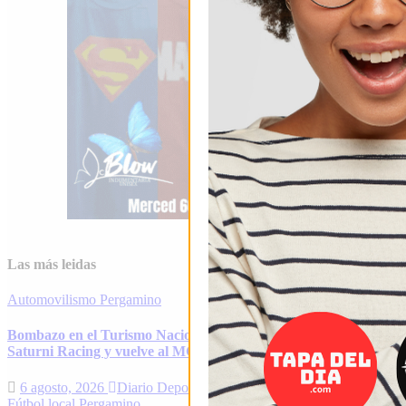
Las más leidas
Automovilismo
Pergamino
Bombazo en el Turismo Nacional: Alfonso Domenech deja
Saturni Racing y vuelve al MG-C Pergamino
6 agosto, 2026
Diario Deportivo
Fútbol local
Pergamino