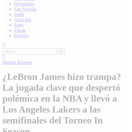
Pergamino
San Nicolás
Junín
Arrecifes
Salto
Zárate
Infopba
Mundo
Básquet
¿LeBron James hizo trampa?
La jugada clave que despertó
polémica en la NBA y llevó a
Los Angeles Lakers a las
semifinales del Torneo In
Season