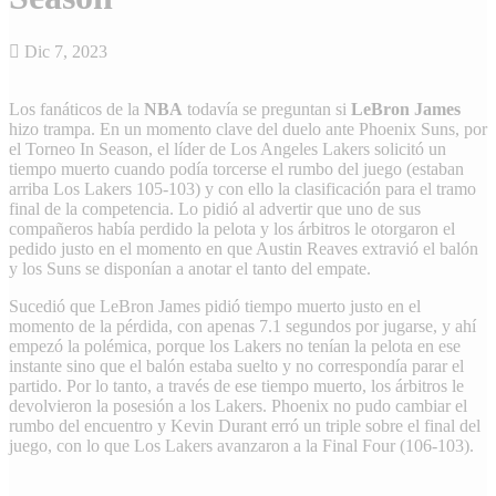
Dic 7, 2023
Los fanáticos de la
NBA
todavía se preguntan si
LeBron James
hizo trampa. En un momento clave del duelo ante Phoenix Suns, por
el Torneo In Season, el líder de Los Angeles Lakers solicitó un
tiempo muerto cuando podía torcerse el rumbo del juego (estaban
arriba Los Lakers 105-103) y con ello la clasificación para el tramo
final de la competencia. Lo pidió al advertir que uno de sus
compañeros había perdido la pelota y los árbitros le otorgaron el
pedido justo en el momento en que Austin Reaves extravió el balón
y los Suns se disponían a anotar el tanto del empate.
Sucedió que LeBron James pidió tiempo muerto justo en el
momento de la pérdida, con apenas 7.1 segundos por jugarse, y ahí
empezó la polémica, porque los Lakers no tenían la pelota en ese
instante sino que el balón estaba suelto y no correspondía parar el
partido. Por lo tanto, a través de ese tiempo muerto, los árbitros le
devolvieron la posesión a los Lakers. Phoenix no pudo cambiar el
rumbo del encuentro y Kevin Durant erró un triple sobre el final del
juego, con lo que Los Lakers avanzaron a la Final Four (106-103).