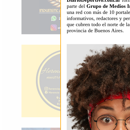
DiarioDeportivo.com.ar
for
parte del
Grupo de Medios I
una red con más de 10 portal
informativos, redactores y per
que cubren todo el norte de la
provincia de Buenos Aires.