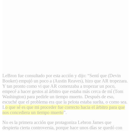
LeBron fue consultado por esta acción y dijo: “Sentí que (Devin
Booker) empujó un poco a (Austin Reaves), hizo que AR tropezara.
Y tan pronto como vi que AR comenzaba a tropezar un poco,
empecé a hacer gestos al árbitro que estaba más cerca de mí (Tom
Washington) para pedirle un tiempo muerto. Después de eso,
escuché que el problema era que la pelota estaba suelta, o como sea.
L
o que sé es que mi proceder fue correcto hacia el árbitro para que
nos concediera un tiempo muerto
”.
No es la primera acción que protagoniza Lebron James que
despierta cierta controversia, porque hace unos días se quedó con