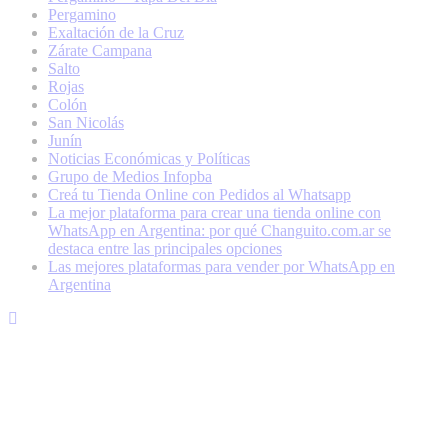
Pergamino
Exaltación de la Cruz
Zárate Campana
Salto
Rojas
Colón
San Nicolás
Junín
Noticias Económicas y Políticas
Grupo de Medios Infopba
Creá tu Tienda Online con Pedidos al Whatsapp
La mejor plataforma para crear una tienda online con
WhatsApp en Argentina: por qué Changuito.com.ar se
destaca entre las principales opciones
Las mejores plataformas para vender por WhatsApp en
Argentina