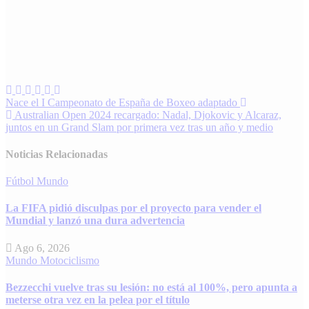
Navegación
Nace el I Campeonato de España de Boxeo adaptado
Australian Open 2024 recargado: Nadal, Djokovic y Alcaraz,
de
juntos en un Grand Slam por primera vez tras un año y medio
entradas
Noticias Relacionadas
Fútbol
Mundo
La FIFA pidió disculpas por el proyecto para vender el
Mundial y lanzó una dura advertencia
Ago 6, 2026
Mundo
Motociclismo
Bezzecchi vuelve tras su lesión: no está al 100%, pero apunta a
meterse otra vez en la pelea por el título