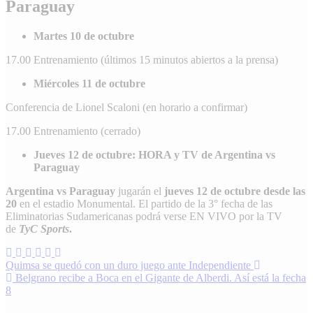
Paraguay
Martes 10 de octubre
17.00 Entrenamiento (últimos 15 minutos abiertos a la prensa)
Miércoles 11 de octubre
Conferencia de Lionel Scaloni (en horario a confirmar)
17.00 Entrenamiento (cerrado)
Jueves 12 de octubre: HORA y TV de Argentina vs
Paraguay
Argentina vs Paraguay
jugarán el
jueves 12 de octubre desde las
20
en el estadio Monumental. El partido de la 3° fecha de las
Eliminatorias Sudamericanas podrá verse EN VIVO por la TV
de
TyC Sports
.
Navegación
Quimsa se quedó con un duro juego ante Independiente
Belgrano recibe a Boca en el Gigante de Alberdi. Así está la fecha
de
8
entradas