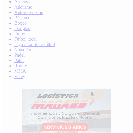
Ascenso
Atletismo
Automovilismo
Básquet
Boxeo
Douglas
Fútbol
Fútbol local
Liga infantil de fútbol
Natación
Pádel
Patín
Rugby
MMA
Voley