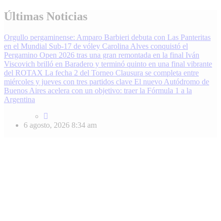
Skip
Últimas Noticias
to
content
Orgullo pergaminense: Amparo Barbieri debuta con Las Panteritas
en el Mundial Sub-17 de vóley
Carolina Alves conquistó el
Pergamino Open 2026 tras una gran remontada en la final
Iván
Viscovich brilló en Baradero y terminó quinto en una final vibrante
del ROTAX
La fecha 2 del Torneo Clausura se completa entre
miércoles y jueves con tres partidos clave
El nuevo Autódromo de
Buenos Aires acelera con un objetivo: traer la Fórmula 1 a la
Argentina
6 agosto, 2026
8:34 am