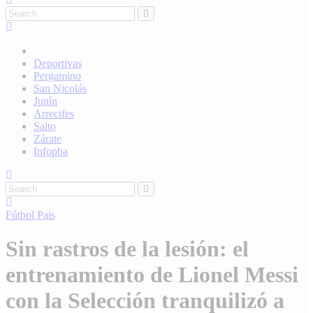
Deportivas
Pergamino
San Nicolás
Junín
Arrecifes
Salto
Zárate
Infopba
Fútbol
Pais
Sin rastros de la lesión: el
entrenamiento de Lionel Messi
con la Selección tranquilizó a