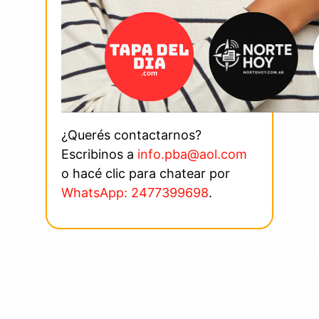
¿Querés contactarnos?
Escribinos a
info.pba@aol.com
o hacé clic para chatear por
WhatsApp: 2477399698
.