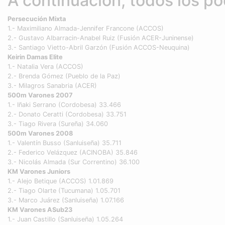
A continuación, todos los pod
Persecución Mixta
1.- Maximiliano Almada-Jennifer Francone (ACCOS)
2.- Gustavo Albarracin-Anabel Ruiz (Fusión ACER-Juninense)
3.- Santiago Vietto-Abril Garzón (Fusión ACCOS-Neuquina)
Keirin Damas Elite
1.- Natalia Vera (ACCOS)
2.- Brenda Gómez (Pueblo de la Paz)
3.- Milagros Sanabria (ACER)
500m Varones 2007
1.- Iñaki Serrano (Cordobesa) 33.466
2.- Donato Ceratti (Cordobesa) 33.751
3.- Tiago Rivera (Sureña) 34.060
500m Varones 2008
1.- Valentín Busso (Sanluiseña) 35.711
2.- Federico Velázquez (ACINOBA) 35.846
3.- Nicolás Almada (Sur Correntino) 36.100
KM Varones Juniors
1.- Alejo Betique (ACCOS) 1.01.869
2.- Tiago Olarte (Tucumana) 1.05.701
3.- Marco Juárez (Sanluiseña) 1.07.166
KM Varones ASub23
1.- Juan Castillo (Sanluiseña) 1.05.264