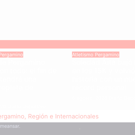
Pergamino
Atletismo
Pergamino
 de Pergamino
Soledad Aita bajó 
on todo: el fin de
en los 15K y volvi
tendrá una
historia con un nu
repleta de
récord personal
6 agosto, 2026
Diario Dep
026
Diario Deportivo
meansar
.