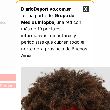
DiarioDeportivo.com.ar
X
forma parte del
Grupo de
Medios Infopba
, una red con
ntos
más de 10 portales
informativos, redactores y
periodistas que cubren todo el
norte de la provincia de Buenos
Aires.
l
Pergamino
Atletismo
Pergamino
 de Pergamino
Soledad Aita bajó 
on todo: el fin de
en los 15K y volvió
tendrá una
hacer historia con