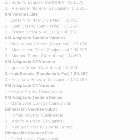
2.- Rodolfo Esquivel (ACINOBA) 1.06.572
3.- Alexander Moreno (Sanjuanina) 1.13.205
KM Varones Elite
1.- Lucas Vilar (Mar y Sierras) 1.02.423
2.- Juan Castillo (Sanluiseña) 1.05.264
3.- Franco Victorio (ACCOS) 1.06.572
KM Adaptado Tandem Varones
1.- Maximiliano Gómez (Argentina) 1.05.059
2.- Maximiliano Pérez (Sanjuanina) 1.06.695
3.- Mariano Ponce (Cordobesa) 1.14.610
KM Adaptado C5 Varones
1.- Ignacio Arnau (Cordobesa) 1.14.550
2.- Luis Barraza (Pueblo de la Paz) 1.20.297
3.- Alejandro Pereyra (Sanjuanina) 1.20.380
KM Adaptado C4 Varones
1.- Héctor Arrieta (Mendocina)
KM Adaptado Tandem Damas
1.- María José Quiroga (Sanjuanina)
Eliminación Varones Sub23
1.- Tomás Moyano (Sanluiseña)
2.- Adolfo Alarcón (Sanjuanina)
3.- Nehuen Erripa (Olavarría Centro)
Eliminación Varones Elite
1.- Daniel Juárez (Sanjuanina)