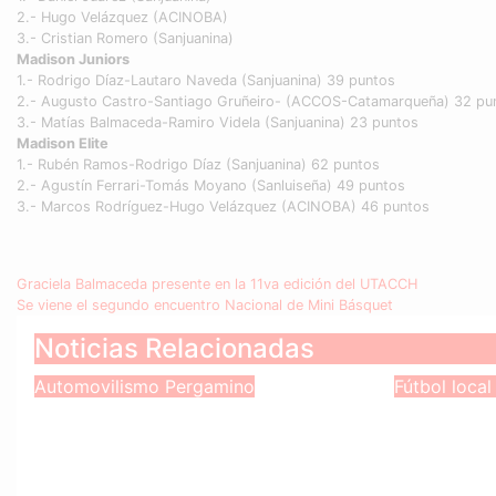
2.- Hugo Velázquez (ACINOBA)
3.- Cristian Romero (Sanjuanina)
Madison Juniors
1.- Rodrigo Díaz-Lautaro Naveda (Sanjuanina) 39 puntos
2.- Augusto Castro-Santiago Gruñeiro- (ACCOS-Catamarqueña) 32 pu
3.- Matías Balmaceda-Ramiro Videla (Sanjuanina) 23 puntos
Madison Elite
1.- Rubén Ramos-Rodrigo Díaz (Sanjuanina) 62 puntos
2.- Agustín Ferrari-Tomás Moyano (Sanluiseña) 49 puntos
3.- Marcos Rodríguez-Hugo Velázquez (ACINOBA) 46 puntos
Navegación
Graciela Balmaceda presente en la 11va edición del UTACCH
Se viene el segundo encuentro Nacional de Mini Básquet
de
Noticias Relacionadas
entradas
Automovilismo
Pergamino
Fútbol loca
Bombazo en el Turismo
La Liga
Nacional: Alfonso
vuelve c
Domenech deja Saturni
semana 