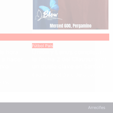
Fútbol
Pais
la hora
Unión y Lanús completan
ó a hacer
la fecha 2 del Clausura en
evo
un duelo clave en Santa Fe
6 agosto, 2026
Diario Deportivo
ortivo
Arrecifes