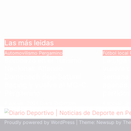
Las más leidas
Automovilismo
Pergamino
Fútbol local
Bombazo en el Turismo
La Liga
Nacional: Alfonso
vuelve c
Domenech deja Saturni
semana 
Racing y vuelve al MG-C
agenda 
Pergamino
partidos
6 agosto, 2026
Diario Deportivo
6 agosto, 2
Proudly powered by WordPress
|
Theme: Newsup by
The