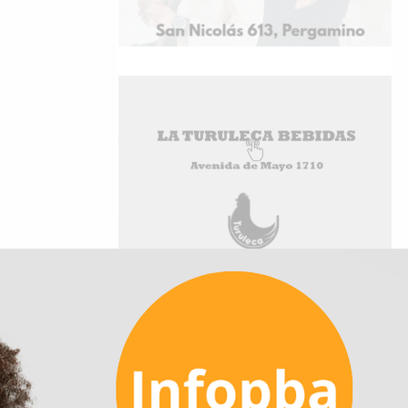
la hora
 a
 un