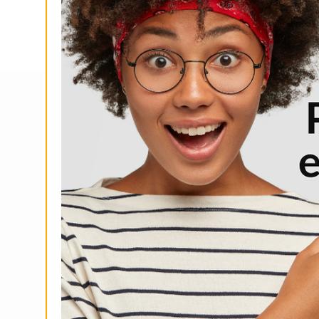
repleta de
nuevo récord pers
s
Ago 6, 2026
6