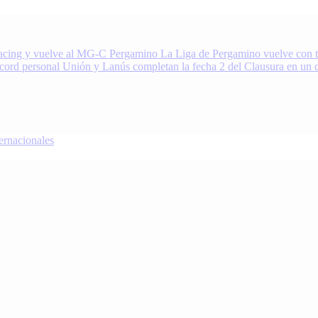
acing y vuelve al MG-C Pergamino
La Liga de Pergamino vuelve con to
écord personal
Unión y Lanús completan la fecha 2 del Clausura en un 
nacionales
oDeportivo.com.ar cubre el deporte de Pergamino, la región y el mundo.