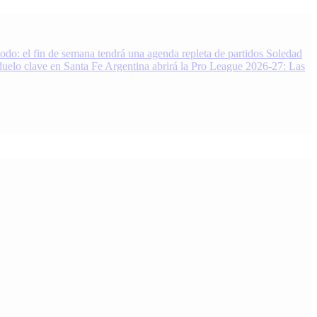
do: el fin de semana tendrá una agenda repleta de partidos
Soledad
duelo clave en Santa Fe
Argentina abrirá la Pro League 2026-27: Las
 Noticias, resultados y análisis 24/7. Grupo de Medios Infopba.com