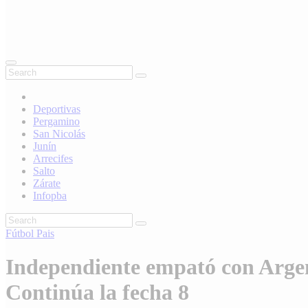
Deportivas
Pergamino
San Nicolás
Junín
Arrecifes
Salto
Zárate
Infopba
Fútbol
Pais
Independiente empató con Argent
Continúa la fecha 8