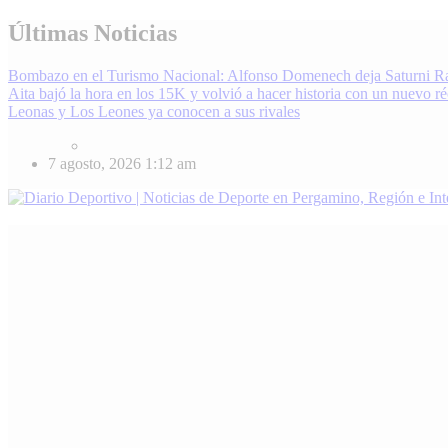
Skip
Últimas Noticias
to
content
Bombazo en el Turismo Nacional: Alfonso Domenech deja Saturni R
Aita bajó la hora en los 15K y volvió a hacer historia con un nuevo r
Leonas y Los Leones ya conocen a sus rivales
7 agosto, 2026
1:12 am
Diario Deportivo | Noticias de Deporte en Pergamino, Región e Inter
Enterate de lo último en fútbol, básquet, automovilismo y más. Diari