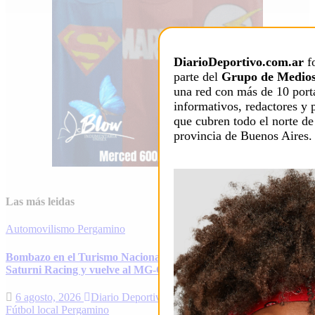
DiarioDeportivo.com.ar
f
parte del
Grupo de Medios
una red con más de 10 port
informativos, redactores y 
que cubren todo el norte de
provincia de Buenos Aires.
Las más leidas
Automovilismo
Pergamino
Bombazo en el Turismo Nacional: Alfonso Domenech deja
Saturni Racing y vuelve al MG-C Pergamino
6 agosto, 2026
Diario Deportivo
Fútbol local
Pergamino