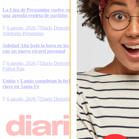
La Liga de Pergamino vuelve con todo: el fin de semana tendrá
una agenda repleta de partidos
6 agosto, 2026
Diario Deportivo
Atletismo
Pergamino
Soledad Aita bajó la hora en los 15K y volvió a hacer historia
con un nuevo récord personal
6 agosto, 2026
Diario Deportivo
Fútbol
Pais
Unión y Lanús completan la fecha 2 del Clausura en un duelo
clave en Santa Fe
6 agosto, 2026
Diario Deportivo