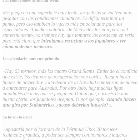
Las condiciones de Indian Wells
«
Se juega en una superficie muy lenta, las pelotas se vuelven muy
pesadas con las condiciones climáticas. Es difícil terminar un
punto, pero eso también lo vuelvo más emocionante para los
espectadores. Aquellas palabras de Medvedev forman parte del
entretenimiento, no siempre hay que tomarse las cosas tan en serio,
pero está claro que
intentamos escuchar a los jugadores y ver
cómo podemos mejorar
«.
Un calendario muy comprimido
«
Hay 63 torneos, más los cuatro Grand Slams. Entiendo el conflicto
que existe, los tiempos de recuperación son cortos. Juegan hasta
finales de noviembre y alrededor de la Navidad comienzan de nuevo
a entrenarse para Australia. Por otro lado, hay muchas ligas
mundiales de tenis que se juegan en Dubai que, a través de una
buena oferta, los jugadores aceptan. O por ejemplo,
cuando hacen
una gira por Sudamérica, ¿acaso deberían hacerlo?
«.
Su formato ideal
«
Apostaría por el formato de la Fórmula Uno: 20 torneos
realmente grandes, a poder ser siempre con hombres y mujeres