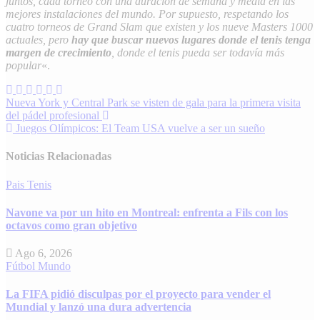
juntos, cada torneo con una duración de semana y media en las
mejores instalaciones del mundo. Por supuesto, respetando los
cuatro torneos de Grand Slam que existen y los nueve Masters 1000
actuales, pero
hay que buscar nuevos lugares donde el tenis tenga
margen de crecimiento
, donde el tenis pueda ser todavía más
popular
«.
Navegación
Nueva York y Central Park se visten de gala para la primera visita
del pádel profesional
de
Juegos Olímpicos: El Team USA vuelve a ser un sueño
entradas
Noticias Relacionadas
Pais
Tenis
Navone va por un hito en Montreal: enfrenta a Fils con los
octavos como gran objetivo
Ago 6, 2026
Fútbol
Mundo
La FIFA pidió disculpas por el proyecto para vender el
Mundial y lanzó una dura advertencia