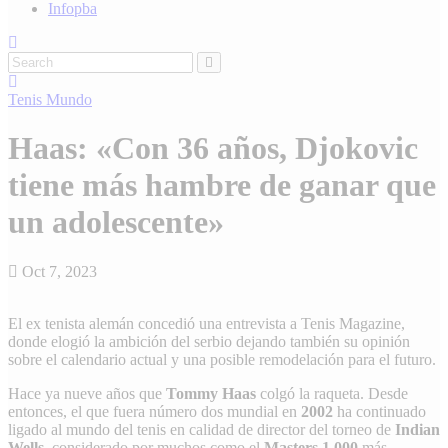
Infopba
Tenis
Mundo
Haas: «Con 36 años, Djokovic
tiene más hambre de ganar que
un adolescente»
Oct 7, 2023
El ex tenista alemán concedió una entrevista a Tenis Magazine,
donde elogió la ambición del serbio dejando también su opinión
sobre el calendario actual y una posible remodelación para el futuro.
Hace ya nueve años que
Tommy Haas
colgó la raqueta. Desde
entonces, el que fuera número dos mundial en
2002
ha continuado
ligado al mundo del tenis en calidad de director del torneo de
Indian
Wells
, considerado por muchos como el
Masters 1.000
más