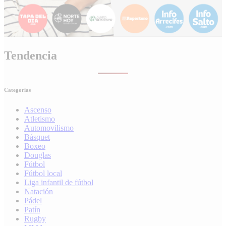
Tendencia
Categorias
Ascenso
Atletismo
Automovilismo
Básquet
Boxeo
Douglas
Fútbol
Fútbol local
Liga infantil de fútbol
Natación
Pádel
Patín
Rugby