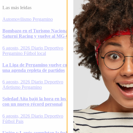
Las más leidas
Automovilismo
Pergamino
Bombazo en el Turismo Nacional: Alfonso Domenech deja
Saturni Racing y vuelve al MG-C Pergamino
6 agosto, 2026
Diario Deportivo
Pergamino
Fútbol local
La Liga de Pergamino vuelve con todo: el fin de semana tendrá
una agenda repleta de partidos
6 agosto, 2026
Diario Deportivo
Atletismo
Pergamino
Soledad Aita bajó la hora en los 15K y volvió a hacer historia
con un nuevo récord personal
6 agosto, 2026
Diario Deportivo
Fútbol
Pais
Unión y Lanús completan la fecha 2 del Clausura en un duelo