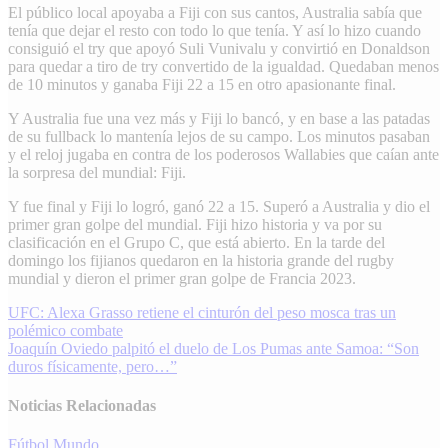
El público local apoyaba a Fiji con sus cantos, Australia sabía que
tenía que dejar el resto con todo lo que tenía. Y así lo hizo cuando
consiguió el try que apoyó Suli Vunivalu y convirtió en Donaldson
para quedar a tiro de try convertido de la igualdad. Quedaban menos
de 10 minutos y ganaba Fiji 22 a 15 en otro apasionante final.
Y Australia fue una vez más y Fiji lo bancó, y en base a las patadas
de su fullback lo mantenía lejos de su campo. Los minutos pasaban
y el reloj jugaba en contra de los poderosos Wallabies que caían ante
la sorpresa del mundial: Fiji.
Y fue final y Fiji lo logró, ganó 22 a 15. Superó a Australia y dio el
primer gran golpe del mundial. Fiji hizo historia y va por su
clasificación en el Grupo C, que está abierto. En la tarde del
domingo los fijianos quedaron en la historia grande del rugby
mundial y dieron el primer gran golpe de Francia 2023.
Navegación
UFC: Alexa Grasso retiene el cinturón del peso mosca tras un
polémico combate
de
Joaquín Oviedo palpitó el duelo de Los Pumas ante Samoa: “Son
entradas
duros físicamente, pero…”
Noticias Relacionadas
Fútbol
Mundo