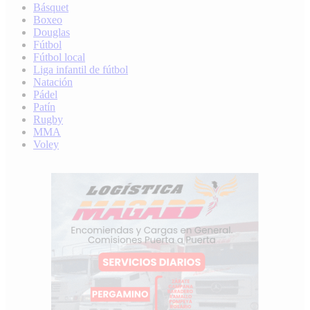
Básquet
Boxeo
Douglas
Fútbol
Fútbol local
Liga infantil de fútbol
Natación
Pádel
Patín
Rugby
MMA
Voley