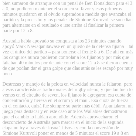
bien sumaron de arranque con un penal de Ben Donaldson para el 3
a 0, no pudieron mantener el score en su favor y esos primeros
minutos quedaron en el olvido superados a medida que avanzaba el
partido y la precisión y los penales de Simione Kuruvoli se sucedían
para alternarse en el resultado e irse arriba al finalizar la primera
parte por 12 a 8.
Australia había apoyado su conquista a los 23 minutos cuando
apoyó Mark Nawaqanitawase en un quedo de la defensa fijiana – tal
vez el único del partido – para ponerse al frente 8 a 6. De ahí en más
los canguros nunca pudieron controlar a los fijianos y por más que
faltaban 40 minutos por delante con el score 12 a 8 se dieron cuenta
de que podían dar el gran golpe que días atrás se les escapó por muy
poco.
Destrezas y manejo de la pelota en velocidad nunca le faltaron, pero
a esas características tradicionales del rugby isleño, y que tan bien lo
vemos en el circuito de seven, los fijianos le agregaron esa cuota de
concentración y fiereza en el scrum y el maul. Esa cuota de fuerza
en el contacto, quizá fue siempre su parte más débil. Apuntalaron un
juego para destacar y en este caso ante los Wallabies demostraron
que el cambio lo habían aprendido. Además aprovecharon el
desconcierto de Australia para marcar en el inicio de la segunda
etapa un try a través de Josua Tuisova y con la conversión de
Simione Kuruvoli poner en menos de 5 minutos el score 19 a 8 en