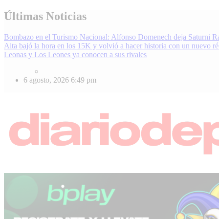
Skip
Últimas Noticias
to
content
Bombazo en el Turismo Nacional: Alfonso Domenech deja Saturni R
Aita bajó la hora en los 15K y volvió a hacer historia con un nuevo r
Leonas y Los Leones ya conocen a sus rivales
6 agosto, 2026
6:49 pm
Diario Deportivo | Noticias de Deporte en Pergamino, Región e Inter
Enterate de lo último en fútbol, básquet, automovilismo y más. Diari