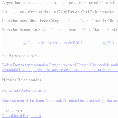
Argentina
ha dado a conocer los jugadores que compondrán su selec
Los jugadores seleccionados por
Gaby Reca
y
Ceci Reiter
son los si
Selección masculina:
Fede Chingotto, Lucho Capra, Gonzalo Alfon
Selección femenina:
Silvana Campus, Irene Jiménez, Martina Fassio
*Imágenes de la APA
Navegación
Belén Donza representará a Pergamino en el Torneo Nacional de patí
Mountain bike: deportistas locales se destacaron en la competencia d
de
entradas
Noticias Relacionadas
Pergamino
Automovilismo
Bombazo en el Turismo Nacional: Alfonso Domenech deja Satur
Ago 6, 2026
Fútbol local
Pergamino