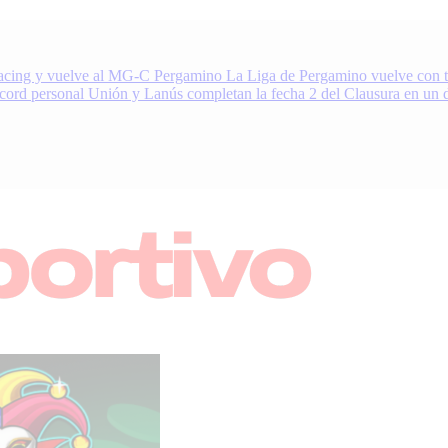
acing y vuelve al MG-C Pergamino
La Liga de Pergamino vuelve con to
écord personal
Unión y Lanús completan la fecha 2 del Clausura en un 
nacionales
oDeportivo.com.ar cubre el deporte de Pergamino, la región y el mundo.