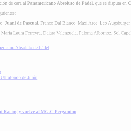
ción de cara al
Panamericano Absoluto de Pádel
, que se disputa en
C
guientes:
so,
Juani de Pascual
, Franco Dal Bianco, Maxi Arce, Leo Augsburger
, Maria Laura Ferreyra, Daiara Valenzuela, Paloma Albornoz, Sol Cap
n
e Ultrafondo de Junín
ni Racing y vuelve al MG-C Pergamino