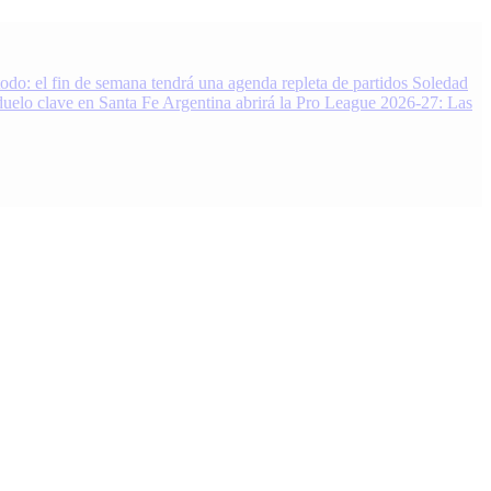
do: el fin de semana tendrá una agenda repleta de partidos
Soledad
duelo clave en Santa Fe
Argentina abrirá la Pro League 2026-27: Las
 Noticias, resultados y análisis 24/7. Grupo de Medios Infopba.com