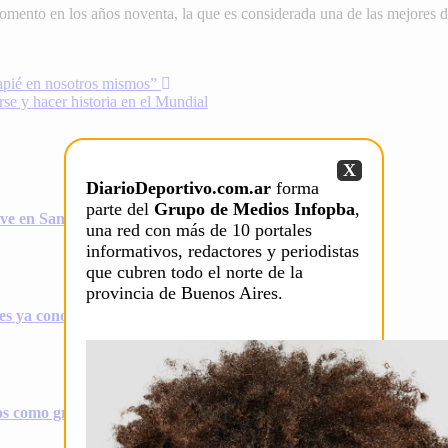
mento en los años noventa, la que es considerada una de las mejores de
capié en nosotros mismos”
se y hacer historia en el Mundial
X
DiarioDeportivo.com.ar
forma
parte del
Grupo de Medios Infopba
,
ave en Santa Fe
una red con más de 10 portales
informativos, redactores y periodistas
que cubren todo el norte de la
provincia de Buenos Aires.
s ya conocen a sus rivales
os como gran objetivo