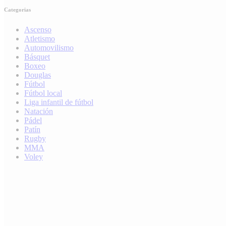
Categorias
Ascenso
Atletismo
Automovilismo
Básquet
Boxeo
Douglas
Fútbol
Fútbol local
Liga infantil de fútbol
Natación
Pádel
Patín
Rugby
MMA
Voley