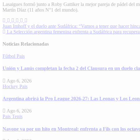
Lasaigues formó junto a Roby Gattiker la mejor pareja de pádel del mo
Martín Díaz (11 años N°1 del mundo).
Navegación
Juan Imhoff y el duelo ante Sudáfrica: “Vamos a tener que hacer hin
La Selección argentina femenina enfrenta a Sudáfrica para recuperar
de
entradas
Noticias Relacionadas
Fútbol
Pais
Unión y Lanús completan la fecha 2 del Clausura en un duelo cl
Ago 6, 2026
Hockey
Pais
Argentina abrirá la Pro League 2026-27: Las Leonas y Los Leone
Ago 6, 2026
Pais
Tenis
Navone va por un hito en Montreal: enfrenta a Fils con los octav