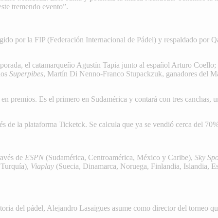
este tremendo evento”.
ido por la FIP (Federación Internacional de Pádel) y respaldado por Qat
emporada, el catamarqueño Agustín Tapia junto al español Arturo Coello
los
Superpibes
, Martín Di Nenno-Franco Stupackzuk, ganadores del Majo
 en premios. Es el primero en Sudamérica y contará con tres canchas, u
avés de la plataforma Ticketck. Se calcula que ya se vendió cerca del 70%
ravés de
ESPN
(Sudamérica, Centroamérica, México y Caribe),
Sky Spo
 Turquía),
Viaplay
(Suecia, Dinamarca, Noruega, Finlandia, Islandia, Es
oria del pádel, Alejandro Lasaigues asume como director del torneo q