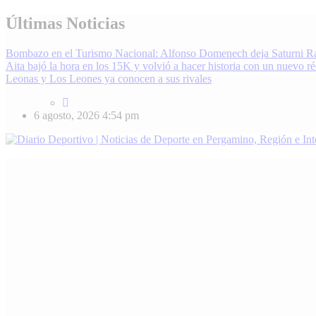
Skip
Últimas Noticias
to
content
Bombazo en el Turismo Nacional: Alfonso Domenech deja Saturni R
Aita bajó la hora en los 15K y volvió a hacer historia con un nuevo r
Leonas y Los Leones ya conocen a sus rivales
6 agosto, 2026
4:54 pm
Diario Deportivo | Noticias de Deporte en Pergamino, Región e Inter
Enterate de lo último en fútbol, básquet, automovilismo y más. Diari