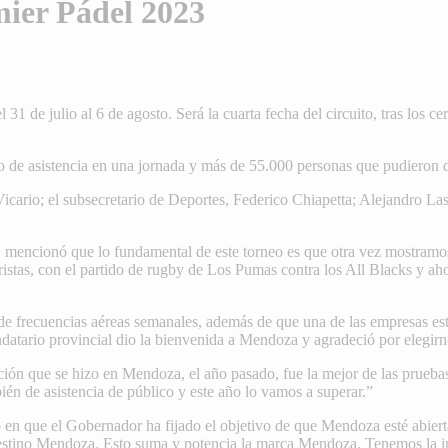
mier Pádel 2023
1 de julio al 6 de agosto. Será la cuarta fecha del circuito, tras los 
ico de asistencia en una jornada y más de 55.000 personas que pudieron 
Vicario; el subsecretario de Deportes, Federico Chiapetta; Alejandro La
 mencionó que lo fundamental de este torneo es que otra vez mostramo
stas, con el partido de rugby de Los Pumas contra los All Blacks y aho
de frecuencias aéreas semanales, además de que una de las empresas es
ndatario provincial dio la bienvenida a Mendoza y agradeció por elegirn
dición que se hizo en Mendoza, el año pasado, fue la mejor de las prue
n de asistencia de público y este año lo vamos a superar.”
zó en que el Gobernador ha fijado el objetivo de que Mendoza esté abier
 destino Mendoza. Esto suma y potencia la marca Mendoza. Tenemos la inf