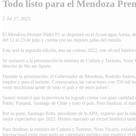
Todo listo para el Mendoza Pre
Jul 27, 2023
El Mendoza Premier Pádel P1 se disputará en el Aconcagua Arena, del 3
del 12 al 23 de julio y cuenta con las mejores palas del mundo.
Esta será la segunda edición, tras un exitoso 2022, con récord histór
Se sumaron a la presentación la ministra de Cultura y Turismo, Nora 
director de We are Sports.
Durante la presentación, el Gobernador de Mendoza, Rodolfo Suárez,
empleo y para el turismo. Comenzamos las vacaciones con 350 mil turi
venir muchísima gente de todo el país y de otros países”.
Suarez remarcó que la provincia ha logrado contar con gran cantidad 
Pablo, Panamá, Santiago de Chile y todo el país. Para finalizar, el ma
Por su parte, Santiago Brito, presidente de la APA, expresó que la e
mejor expectativa que 2022. Hemos marcado un récord histórico tambié
Para finalizar, la ministra de Cultura y Turismo, Nora Vicario, enfati
internacional están marcando un calendario turístico que enaltece el