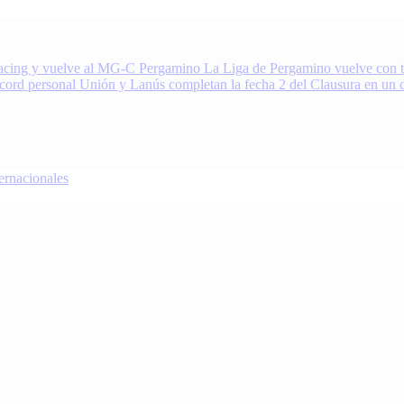
acing y vuelve al MG-C Pergamino
La Liga de Pergamino vuelve con to
écord personal
Unión y Lanús completan la fecha 2 del Clausura en un 
nacionales
oDeportivo.com.ar cubre el deporte de Pergamino, la región y el mundo.