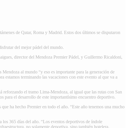
certámenes de Qatar, Roma y Madrid. Estos dos últimos se disputaron
disfrutar del mejor pádel del mundo.
saigues, director del Mendoza Premier Pádel, y Guillermo Ricaldoni,
s Mendoza al mundo “y eso es importante para la generación de
ra estamos terminando las vacaciones con este evento al que va a
tá reforzando el tramo Lima-Mendoza, al igual que las rutas con San
os para el desarrollo de este importantísimo encuentro deportivo.
bas que ha hecho Premier en todo el año. “Este año tenemos una mucho
ta los 365 días del año. “Los eventos deportivos de índole
raestructura, no solamente deportiva, sino también hotelera,