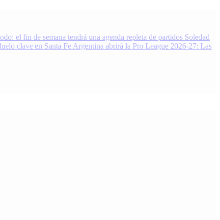
do: el fin de semana tendrá una agenda repleta de partidos
Soledad
duelo clave en Santa Fe
Argentina abrirá la Pro League 2026-27: Las
 Noticias, resultados y análisis 24/7. Grupo de Medios Infopba.com