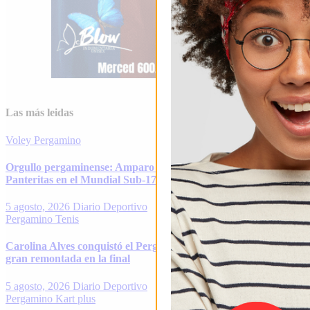
Las más leidas
Voley
Pergamino
Orgullo pergaminense: Amparo Barbieri debuta con Las
Panteritas en el Mundial Sub-17 de vóley
5 agosto, 2026
Diario Deportivo
Pergamino
Tenis
Carolina Alves conquistó el Pergamino Open 2026 tras una
gran remontada en la final
5 agosto, 2026
Diario Deportivo
Pergamino
Kart plus