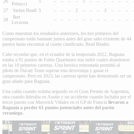
26
5
–
–
–
–
5
–
–
–
–
–
–
Petrucci
27
Stefan Bradl
5
–
–
–
2
–
–
–
3
–
–
–
Iker
28
–
–
–
–
–
–
–
–
–
–
–
Lecuona
Como muestran los resultados anteriores, los tres primeros del
campeonato están bastante juntos antes del gran salto existente de 44
puntos hasta encontrar al cuarto clasificado,
Brad Binder
.
Cabe recordar que, en el ecuador de la temporada 2022, Bagnaia
estaba a 91 puntos de
Fabio Quartararo
tras sufrir cuatro abandonos
en las 10 primeras carreras. Una heroica remontada permitió al
piloto de
Ducati Team
superar esta desventaja y ganar el
campeonato. Pero en 2023, las carreras sprint han demostrado ser un
gran aliado para Bagnaia.
Una caída cuando rodaba segundo en el Gran Premio de Argentina,
otra cuando lideraba en Austin y un accidente cuando luchaba por el
tercer puesto con
Maverick Viñales
en el GP de Francia
llevaron a
Bagnaia a perder 61 puntos potenciales antes del parón
veraniego.