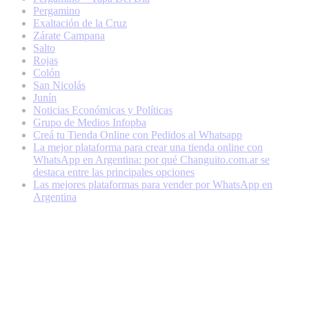
Pergamino
Exaltación de la Cruz
Zárate Campana
Salto
Rojas
Colón
San Nicolás
Junín
Noticias Económicas y Políticas
Grupo de Medios Infopba
Creá tu Tienda Online con Pedidos al Whatsapp
La mejor plataforma para crear una tienda online con
WhatsApp en Argentina: por qué Changuito.com.ar se
destaca entre las principales opciones
Las mejores plataformas para vender por WhatsApp en
Argentina