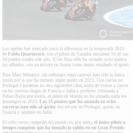
Los sprints han marcado poco la diferencia en la temporada 2023
de
Fabio Quartararo
, con el piloto de Yamaha anotando 56 de sus
64 puntos totales este año. El de Niza sólo ha sumado ocho puntos
los sábados, con un tercero en Assen como mejor resultado al sprint.
Para
Marc Márquez
, sin embargo, estas carreras han sido la única
razón por la que ha sumado algún punto en 2023. Tras caerse en
Portugal y perderse las tres siguientes citas, antes de volver a caerse
en las carreras largas de Francia e Italia y perderse Alemania y
Países Bajos por lesión,
el piloto de Honda no ha sumado nada los
domingos en 2023
.
Los 15 puntos que ha sumado en ocho
carreras han sido al sprint
: fue tercero en Portugal, quinto en
Francia y séptimo en Italia.
El ocho veces campeón del mundo es, por tanto,
el único piloto a
tiempo completo que ha tomado la salida en un Gran Premio
esta temporada
que no ha puntuado en domingo.
Iker Lecuona
,