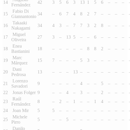
14
42
3
5
6
3
13
1
5
6
–
–
–
Fernández
Fabio Di
15
34
–
6
7
4
8
2
7
–
–
–
–
Giannantonio
Takaaki
16
34
4
3
–
7
7
3
2
8
–
–
–
Nakagami
Miguel
17
27
3
–
13
5
–
–
6
–
–
–
–
Oliveira
Enea
18
18
–
–
–
–
–
8
8
2
–
–
–
Bastianini
Marc
19
15
7
–
–
–
5
3
–
–
–
–
–
Márquez
Dani
20
13
–
–
–
13
–
–
–
–
–
–
–
Pedrosa
Lorenzo
21
9
–
–
–
–
4
–
–
5
–
–
–
Savadori
22
Jonas Folger
9
–
–
4
–
3
–
–
2
–
–
–
Raúl
23
8
–
2
–
1
–
–
1
4
–
–
–
Fernández
24
Joan Mir
5
5
–
–
–
–
–
–
–
–
–
–
Michele
25
5
–
–
5
–
–
–
–
–
–
–
–
Pirro
Danilo