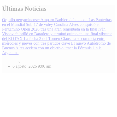
Skip
Últimas Noticias
to
content
Orgullo pergaminense: Amparo Barbieri debuta con Las Panteritas
en el Mundial Sub-17 de vóley
Carolina Alves conquistó el
Pergamino Open 2026 tras una gran remontada en la final
Iván
Viscovich brilló en Baradero y terminó quinto en una final vibrante
del ROTAX
La fecha 2 del Torneo Clausura se completa entre
miércoles y jueves con tres partidos clave
El nuevo Autódromo de
Buenos Aires acelera con un objetivo: traer la Fórmula 1 a la
Argentina
6 agosto, 2026
9:06 am