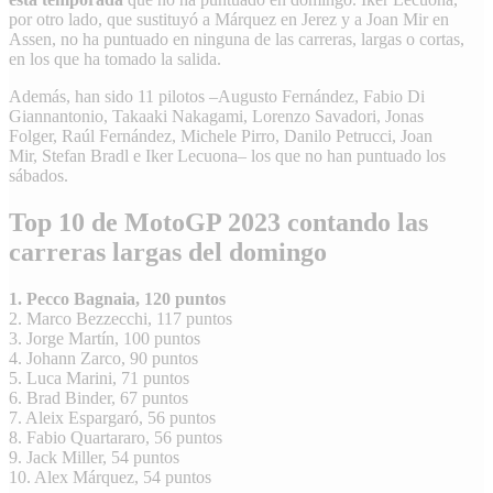
por otro lado, que sustituyó a Márquez en Jerez y a
Joan Mir
en
Assen, no ha puntuado en ninguna de las carreras, largas o cortas,
en los que ha tomado la salida.
Además, han sido 11 pilotos –
Augusto Fernández
,
Fabio Di
Giannantonio
,
Takaaki Nakagami
,
Lorenzo Savadori
,
Jonas
Folger
,
Raúl Fernández
,
Michele Pirro
,
Danilo Petrucci
,
Joan
Mir
,
Stefan Bradl
e
Iker Lecuona
– los que no han puntuado los
sábados.
Top 10 de MotoGP 2023 contando las
carreras largas del domingo
1. Pecco Bagnaia, 120 puntos
2. Marco Bezzecchi, 117 puntos
3. Jorge Martín, 100 puntos
4. Johann Zarco, 90 puntos
5. Luca Marini, 71 puntos
6. Brad Binder, 67 puntos
7. Aleix Espargaró, 56 puntos
8. Fabio Quartararo, 56 puntos
9. Jack Miller, 54 puntos
10. Alex Márquez, 54 puntos