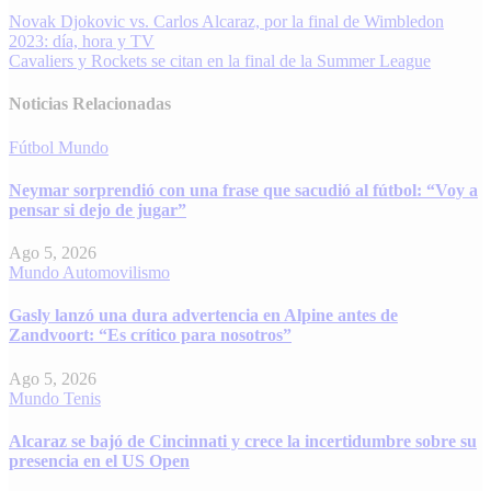
Navegación
Novak Djokovic vs. Carlos Alcaraz, por la final de Wimbledon
2023: día, hora y TV
de
Cavaliers y Rockets se citan en la final de la Summer League
entradas
Noticias Relacionadas
Fútbol
Mundo
Neymar sorprendió con una frase que sacudió al fútbol: “Voy a
pensar si dejo de jugar”
Ago 5, 2026
Mundo
Automovilismo
Gasly lanzó una dura advertencia en Alpine antes de
Zandvoort: “Es crítico para nosotros”
Ago 5, 2026
Mundo
Tenis
Alcaraz se bajó de Cincinnati y crece la incertidumbre sobre su
presencia en el US Open