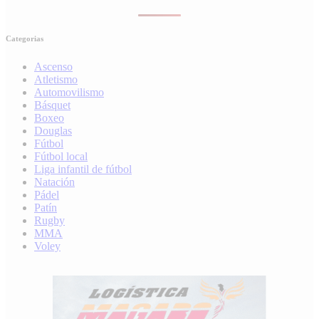
Categorias
Ascenso
Atletismo
Automovilismo
Básquet
Boxeo
Douglas
Fútbol
Fútbol local
Liga infantil de fútbol
Natación
Pádel
Patín
Rugby
MMA
Voley