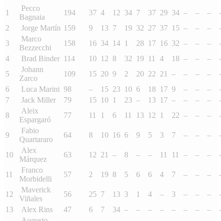
Pecco
1
194
37
4
12
34
7
37
29
34
–
–
–
Bagnaia
2
Jorge Martín
159
9
13
7
19
32
27
37
15
–
–
–
Marco
3
158
16
34
14
1
28
17
16
32
–
–
–
Bezzecchi
4
Brad Binder
114
10
12
8
32
19
11
4
18
–
–
–
Johann
5
109
15
20
9
2
20
22
21
–
–
–
–
Zarco
6
Luca Marini
98
–
15
23
10
6
18
17
9
–
–
–
7
Jack Miller
79
15
10
1
23
–
13
17
–
–
–
–
Aleix
8
77
11
1
6
11
13
12
1
22
–
–
–
Espargaró
Fabio
9
64
8
10
16
6
9
5
3
7
–
–
–
Quartararo
Alex
10
63
12
21
–
8
–
–
11
11
–
–
–
Márquez
Franco
11
57
2
19
8
5
6
6
4
7
–
–
–
Morbidelli
Maverick
12
56
25
7
13
3
1
4
–
3
–
–
–
Viñales
13
Alex Rins
47
6
7
34
–
–
–
–
–
–
–
–
Augusto