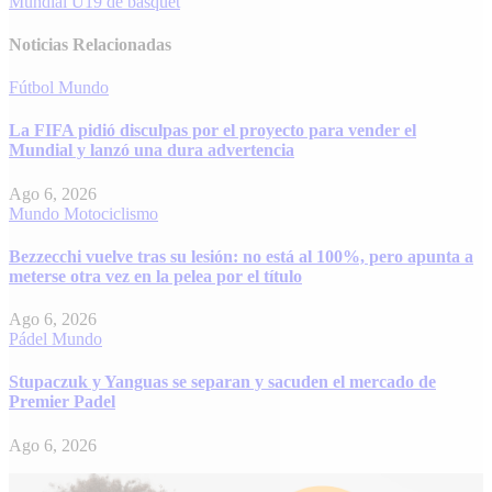
entradas
Mundial U19 de básquet
Noticias Relacionadas
Fútbol
Mundo
La FIFA pidió disculpas por el proyecto para vender el
Mundial y lanzó una dura advertencia
Ago 6, 2026
Mundo
Motociclismo
Bezzecchi vuelve tras su lesión: no está al 100%, pero apunta a
meterse otra vez en la pelea por el título
Ago 6, 2026
Pádel
Mundo
Stupaczuk y Yanguas se separan y sacuden el mercado de
Premier Padel
Ago 6, 2026