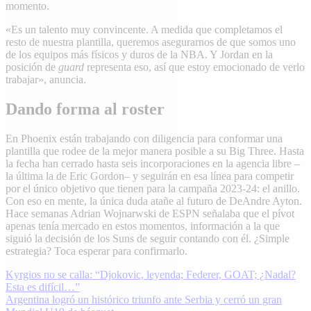
momento.
«Es un talento muy convincente. A medida que completamos el
resto de nuestra plantilla, queremos asegurarnos de que somos uno
de los equipos más físicos y duros de la NBA. Y Jordan en la
posición de
guard
representa eso, así que estoy emocionado de verlo
trabajar», anuncia.
Dando forma al roster
En Phoenix están trabajando con diligencia para conformar una
plantilla que rodee de la mejor manera posible a su Big Three. Hasta
la fecha han cerrado hasta seis incorporaciones en la agencia libre –
la última la de Eric Gordon– y seguirán en esa línea para competir
por el único objetivo que tienen para la campaña 2023-24: el anillo.
Con eso en mente, la única duda atañe al futuro de DeAndre Ayton.
Hace semanas Adrian Wojnarwski de ESPN señalaba que el pívot
apenas tenía mercado en estos momentos, información a la que
siguió la decisión de los Suns de seguir contando con él. ¿Simple
estrategia? Toca esperar para confirmarlo.
Navegación
Kyrgios no se calla: “Djokovic, leyenda; Federer, GOAT; ¿Nadal?
Esta es difícil…”
de
Argentina logró un histórico triunfo ante Serbia y cerró un gran