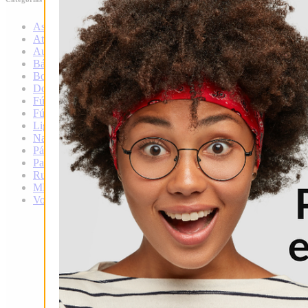
Ascenso
Atletismo
Automovilismo
Básquet
Boxeo
Douglas
Fútbol
Fútbol local
Liga infantil de fútbol
Natación
Pádel
Patín
Rugby
MMA
Voley